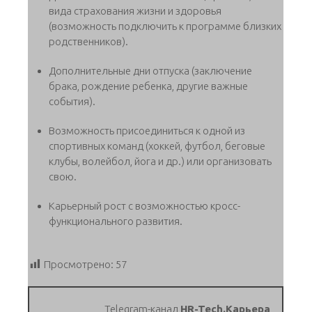
вида страхования жизни и здоровья
(возможность подключить к программе близких
родственников).
Дополнительные дни отпуска (заключение
брака, рождение ребенка, другие важные
события).
Возможность присоединиться к одной из
спортивных команд (хоккей, футбол, беговые
клубы, волейбол, йога и др.) или организовать
свою.
Карьерный рост с возможностью кросс-
функционального развития.
Просмотрено:
57
Telegram-канал
HR-Tech.Карьера