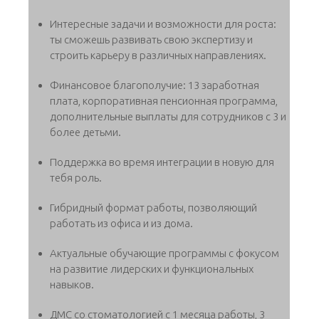
Интересные задачи и возможности для роста:
ты сможешь развивать свою экспертизу и
строить карьеру в различных направлениях.
Финансовое благополучие: 13 заработная
плата, корпоративная пенсионная программа,
дополнительные выплаты для сотрудников с 3 и
более детьми.
Поддержка во время интеграции в новую для
тебя роль.
Гибридный формат работы, позволяющий
работать из офиса и из дома.
Актуальные обучающие программы с фокусом
на развитие лидерских и функциональных
навыков.
ДМС со стоматологией с 1 месяца работы, 3