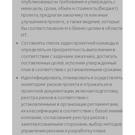
опубликованы) их требования и утверждать с
ними цель, сроки, объём и стоимость (бюджет)
проекта, предлагая заказчику те или иные
улучшения в проекте, а также видение, которые
бы соответствовали его бизнес-целям в области
ИТ.
Составлять список задач проектной команды и
определять их приоритетность выполнения в
соответствии с задачами заказчика, достигать
поставленных целей, исполняя утвержденный
план в соответствии с установленными сроками.
Идентифицировать, планировать и осуществлять
мониторинг рисков проекта и отражать их в
проектной документации, включая подготовку
реестра рисков в соответствии с
установленными в организации регламентами,
их классификацию в соответствии с базой знаний
компании, согласование реестра рисков с
заинтересованными сторонами, выбор методов
управления рисками и разработку плана