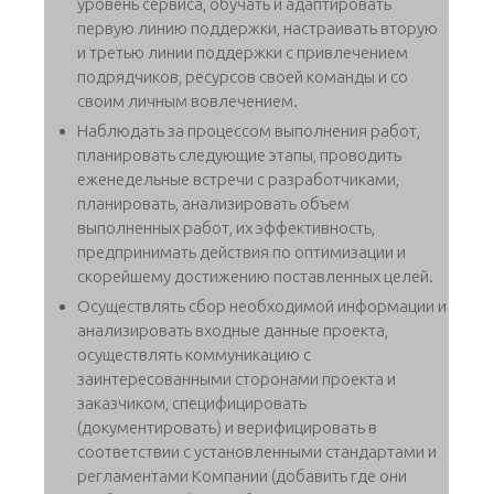
уровень сервиса, обучать и адаптировать
первую линию поддержки, настраивать вторую
и третью линии поддержки с привлечением
подрядчиков, ресурсов своей команды и со
своим личным вовлечением.
Наблюдать за процессом выполнения работ,
планировать следующие этапы, проводить
еженедельные встречи с разработчиками,
планировать, анализировать объем
выполненных работ, их эффективность,
предпринимать действия по оптимизации и
скорейшему достижению поставленных целей.
Осуществлять сбор необходимой информации и
анализировать входные данные проекта,
осуществлять коммуникацию с
заинтересованными сторонами проекта и
заказчиком, специфицировать
(документировать) и верифицировать в
соответствии с установленными стандартами и
регламентами Компании (добавить где они