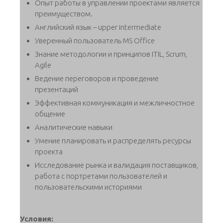
Опыт работы в управлении проектами является
преимуществом.
Английский язык – upper intermediate
Уверенный пользователь MS Office
Знание методологии и принципов ITIL, Scrum,
Agile
Ведение переговоров и проведение
презентаций
Эффективная коммуникация и межличностное
общение
Аналитические навыки
Умение планировать и распределять ресурсы
проекта
Исследование рынка и валидация поставщиков,
работа с портретами пользователей и
пользовательскими историями
Условия: