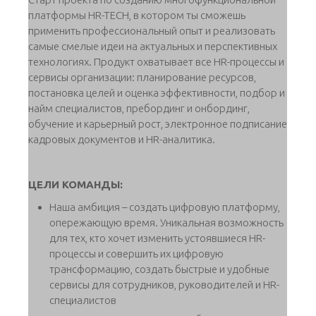
платформы HR-TECH, в котором ты сможешь
применить профессиональный опыт и реализовать
самые смелые идеи на актуальных и перспективных
технологиях. Продукт охватывает все HR-процессы и
сервисы организации: планирование ресурсов,
постановка целей и оценка эффективности, подбор и
найм специалистов, пребординг и онбординг,
обучение и карьерный рост, электронное подписание
кадровых документов и HR-аналитика.
ЦЕЛИ КОМАНДЫ:
Наша амбиция – создать цифровую платформу,
опережающую время. Уникальная возможность
для тех, кто хочет изменить устоявшиеся HR-
процессы и совершить их цифровую
трансформацию, создать быстрые и удобные
сервисы для сотрудников, руководителей и HR-
специалистов