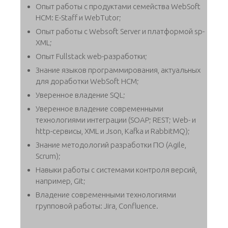
Опыт работы с продуктами семейства WebSoft
HCM: E-Staff и WebTutor;
Опыт работы с Websoft Server и платформой sp-
XML;
Опыт Fullstack web-разработки;
Знание языков программирования, актуальных
для доработки WebSoft HCM;
Уверенное владение SQL;
Уверенное владение современными
технологиями интеграции (SOAP; REST; Web- и
http-сервисы, XML и Json, Kafka и RabbitMQ);
Знание методологий разработки ПО (Agile,
Scrum);
Навыки работы с системами контроля версий,
например, Git;
Владение современными технологиями
групповой работы: Jira, Confluence.