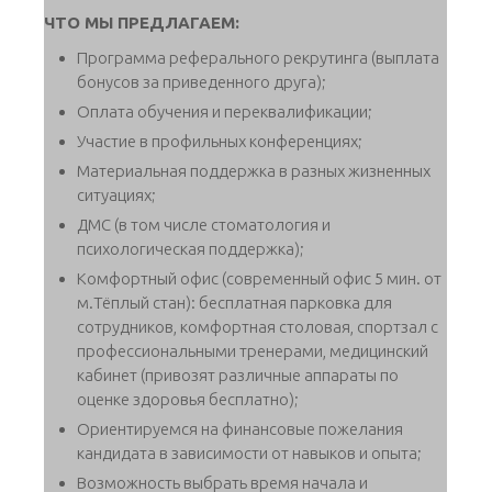
ЧТО МЫ ПРЕДЛАГАЕМ:
Программа реферального рекрутинга (выплата
бонусов за приведенного друга);
Оплата обучения и переквалификации;
Участие в профильных конференциях;
Материальная поддержка в разных жизненных
ситуациях;
ДМС (в том числе стоматология и
психологическая поддержка);
Комфортный офис (современный офис 5 мин. от
м.Тёплый стан): бесплатная парковка для
сотрудников, комфортная столовая, спортзал с
профессиональными тренерами, медицинский
кабинет (привозят различные аппараты по
оценке здоровья бесплатно);
Ориентируемся на финансовые пожелания
кандидата в зависимости от навыков и опыта;
Возможность выбрать время начала и