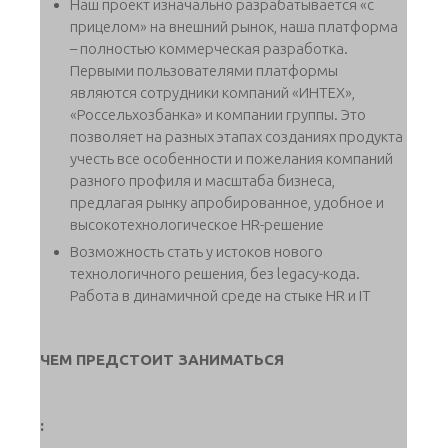
Наш проект изначально разрабатывается «с
прицелом» на внешний рынок, наша платформа
– полностью коммерческая разработка.
Первыми пользователями платформы
являются сотрудники компаний «ИНТЕХ»,
«Россельхозбанка» и компании группы. Это
позволяет на разных этапах созданиях продукта
учесть все особенности и пожелания компаний
разного профиля и масштаба бизнеса,
предлагая рынку апробированное, удобное и
высокотехнологическое HR-решение
Возможность стать у истоков нового
технологичного решения, без legacy-кода.
Работа в динамичной среде на стыке HR и IT
ЧЕМ ПРЕДСТОИТ ЗАНИМАТЬСЯ
: