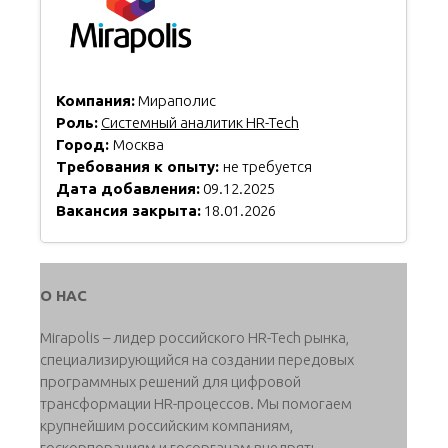
Компания:
Мираполис
Роль:
Системный аналитик HR-Tech
Город:
Москва
Требования к опыту:
не требуется
Дата добавления:
09.12.2025
Вакансия закрыта:
18.01.2026
О НАС
Mirapolis – лидер российского HR-Tech рынка,
специализирующийся на создании передовых
программных решений для цифровой
трансформации HR-процессов. Мы помогаем
крупнейшим российским компаниям,
госкорпорациям и госорганам внедрять