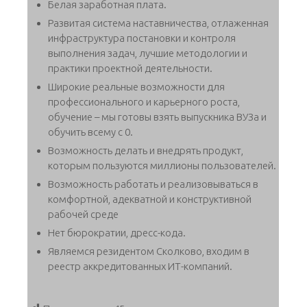
Белая заработная плата.
Развитая система наставничества, отлаженная
инфраструктура постановки и контроля
выполнения задач, лучшие методологии и
практики проектной деятельности.
Широкие реальные возможности для
профессионального и карьерного роста,
обучение – мы готовы взять выпускника ВУЗа и
обучить всему с 0.
Возможность делать и внедрять продукт,
которым пользуются миллионы пользователей.
Возможность работать и реализовываться в
комфортной, адекватной и конструктивной
рабочей среде
Нет бюрократии, дресс-кода.
Являемся резидентом Сколково, входим в
реестр аккредитованных ИТ-компаний.