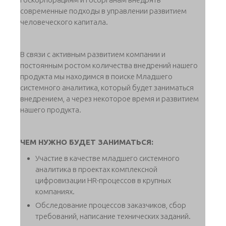
современные подходы в управлении развитием
человеческого капитала.
В связи с активным развитием компании и
постоянным ростом количества внедрений нашего
продукта мы находимся в поиске Младшего
системного аналитика, который будет заниматься
внедрением, а через некоторое время и развитием
нашего продукта.
ЧЕМ НУЖНО БУДЕТ ЗАНИМАТЬСЯ:
Участие в качестве младшего системного
аналитика в проектах комплексной
цифровизации HR-процессов в крупных
компаниях.
Обследование процессов заказчиков, сбор
требований, написание технических заданий.