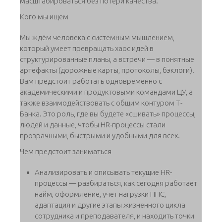
масштабироваться без потери качества.
Кого мы ищем
Мы ждём человека с системным мышлением,
который умеет превращать хаос идей в
структурированные планы, а встречи — в понятные
артефакты (дорожные карты, протоколы, бэклоги).
Вам предстоит работать одновременно с
академическими и продуктовыми командами ЦУ, а
также взаимодействовать с общим контуром Т-
Банка. Это роль, где вы будете «сшивать» процессы,
людей и данные, чтобы HR-процессы стали
прозрачными, быстрыми и удобными для всех.
Чем предстоит заниматься
Анализировать и описывать текущие HR-
процессы — разбираться, как сегодня работает
найм, оформление, учёт нагрузки ППС,
адаптация и другие этапы жизненного цикла
сотрудника и преподавателя, и находить точки