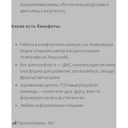
приоритизированы, обеспечены ресурсами и
двигались к результату.
Какие есть бенефиты:
Работа в комфортном кампусе у м. Маяковская
(ждем открытие кампуса в Центральном
телеграфе на Тверской!).
Все для комфорта — ДМС, компенсация питания,
платформа для развития, зал в кампусе, овощи/
фрукты/чай на кухне.
Заряженная делать ТОПовый результат
команда — помогаем друг другу, вместе
формируем цели и достигаем их.
Любим неформальное общение.
Просмотрено:
447