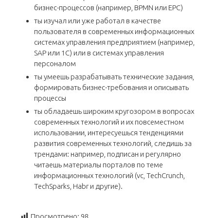
бизнес-процессов (например, BPMN или EPC)
ты изучал или уже работал в качестве
пользователя в современных информационных
системах управления предприятием (например,
SAP или 1С) или в системах управления
персоналом
ты умеешь разрабатывать технические задания,
формировать бизнес-требования и описывать
процессы
ты обладаешь широким кругозором в вопросах
современных технологий и их повсеместном
использовании, интересуешься тенденциями
развития современных технологий, следишь за
трендами: например, подписан и регулярно
читаешь материалы порталов по теме
информационных технологий (vc, TechCrunch,
TechSparks, Habr и другие).
Просмотрено:
98