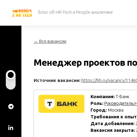
Перейти
к
Блог об HR-Tech и People аналитике
содержанию
← Все вакансии
Менеджер проектов по
Источник вакансии:
https://hh.ru/vacancy/1146
Компания:
Т-Банк
Роль:
Руководитель H
Город:
Москва
Требования к опыт
Дата добавления:
2
Вакансия закрыта: