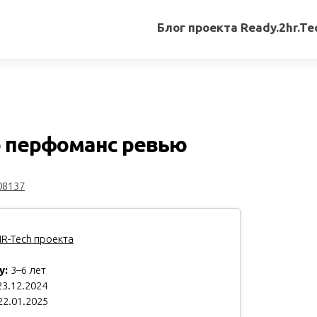
Блог проекта Ready.2hr.Te
Все
записи
Переводы
статей
 перфоманс ревью
Авторские
материалы
08137
Книги
R-Tech проекта
у:
3–6 лет
3.12.2024
22.01.2025