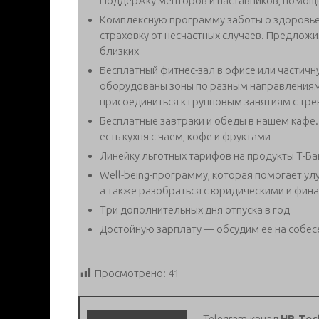
Поддержку менторов и наставников, помощь 
Комплексную программу заботы о здоровь
страховку от несчастных случаев. Предложи
близких
Бесплатный фитнес-зал в офисе или частичн
оборудованы зоны по разным направлениям
присоединиться к групповым занятиям с тр
Бесплатные завтраки и обеды в нашем кафе. 
есть кухня с чаем, кофе и фруктами
Линейку льготных тарифов на продукты Т-Ба
Well-being-программу, которая помогает ул
а также разобраться с юридическими и фи
Три дополнительных дня отпуска в год
Достойную зарплату — обсудим ее на собе
Просмотрено:
41
Telegram-канал
HR-Tec