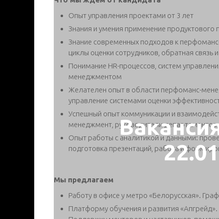
Опыт управления проектами от 3 лет
Знания и умения применение продуктового п
Знание современных подходов к перфоманс-
циклы оценки сотрудников, обратная связь и 
Понимание HR-процессов, систем управления
менеджментом
Желателен опыт в области перфоманс-мене
управление системами оценки эффективнос
Успешный опыт коммуникации и взаимодейст
Ваканси
менеджмент, руководители департаментов, HR
Опыт работы с аналитикой и данными: прове
22.0
подготовка презентаций, работа и формир
Мы предлагаем
Работу в офисе у метро «Белорусская». Гр
Платформу обучения и развития «Апгрейд». К