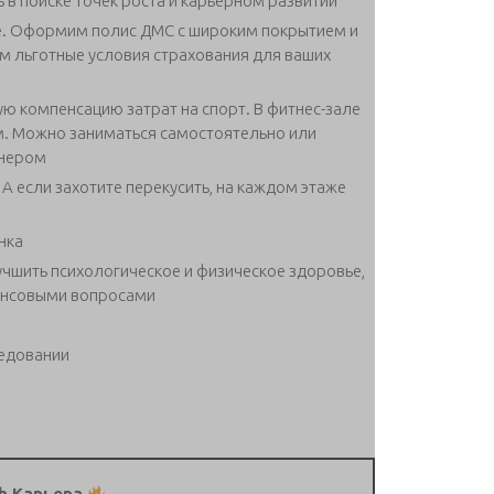
в поиске точек роста и карьерном развитии
е. Оформим полис ДМС с широким покрытием и
м льготные условия страхования для ваших
ую компенсацию затрат на спорт. В фитнес-зале
. Можно заниматься самостоятельно или
енером
А если захотите перекусить, на каждом этаже
нка
учшить психологическое и физическое здоровье,
нансовыми вопросами
седовании
h.Карьера