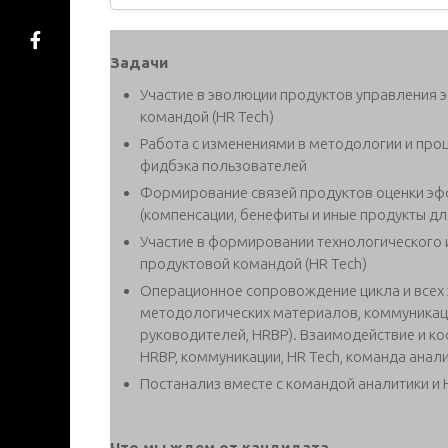
Задачи
Участие в эволюции продуктов управления 
командой (HR Tech)
Работа с изменениями в методологии и проц
фидбэка пользователей
Формирование связей продуктов оценки эфф
(компенсации, бенефиты и иные продукты дл
Участие в формировании технологического 
продуктовой командой (HR Tech)
Операционное сопровождение цикла и всех 
методологических материалов, коммуникаци
руководителей, HRBP). Взаимодействие и к
HRBP, коммуникации, HR Tech, команда аналит
Постанализ вместе с командой аналитики и 
Что мы ждем от кандидата