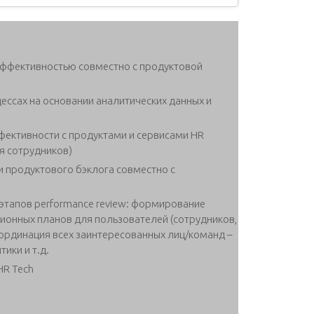
эффективностью совместно с продуктовой
ессах на основании аналитических данных и
ективности с продуктами и сервисами HR
я сотрудников)
и продуктового бэклога совместно с
этапов performance review: формирование
онных планов для пользователей (сотрудников,
оординация всех заинтересованных лиц/команд –
ики и т.д.
HR Tech