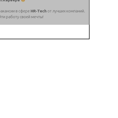
вакансии в сфере
HR-Tech
от лучших компаний.
йти работу своей мечты!