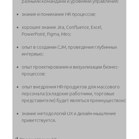
разными командами и уровнями управления;
знание и понимание HR процессов;
хорошее знание Jira, Confluence, Excel,
PowerPoint, Figma, Miro;
опыт в создании CJM, проведения глубинных
интервью;
опыт проектирования и визуализации бизнес-
процессов;
опыт внедрения HR-продуктов для массового
персонала (складские работники, торговые
представители) будет являться преимуществом;
знание методологий UX и дизайн-мышление
приветствуется.