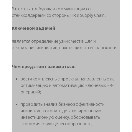
Эта роль, требующая коммуникации со
стейкхолдерами со стороны HR и Supply Chain.
Ключевой задачей
является определение узких мест в EJM и
реализация инициатив, находящихся в её плоскости.
Чем предстоит заниматься:
вести комплексные проекты, направленные на
оптимизацию и автоматизацию ключевых HR-
операций;
проводить анализ бизнес-эффективности
инициатив, готовить детализированную
инвестиционную оценку, обосновывать
экономическую целесообразность;