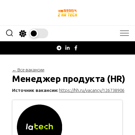
Перейти
к
содержанию
← Все вакансии
Менеджер продукта (HR)
Источник вакансии:
https://hh.ru/vacancy/126738906