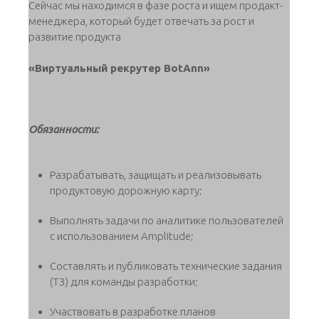
Сейчас мы находимся в фазе роста и ищем продакт-
менеджера, который будет отвечать за рост и
развитие продукта
«Виртуальный рекрутер BotAnn»
Обязанности:
Разрабатывать, защищать и реализовывать
продуктовую дорожную карту;
Выполнять задачи по аналитике пользователей
с использованием Amplitude;
Составлять и публиковать технические задания
(ТЗ) для команды разработки;
Участвовать в разработке планов