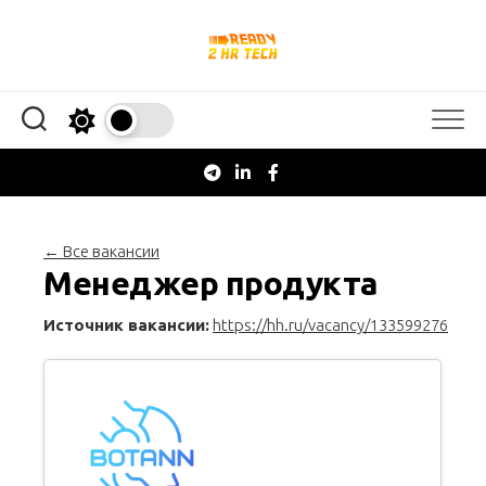
Перейти
к
содержанию
← Все вакансии
Менеджер продукта
Источник вакансии:
https://hh.ru/vacancy/133599276