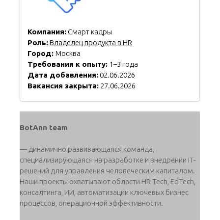
Компания:
Смарт кадры
Роль:
Владелец продукта в HR
Город:
Москва
Требования к опыту:
1–3 года
Дата добавления:
02.06.2026
Вакансия закрыта:
27.06.2026
BotAnn team
— динамично развивающаяся команда,
специализирующаяся на разработке и внедрении IT-
решений для управления человеческим капиталом.
Наши проекты охватывают области HR Tech, EdTech,
консалтинга, ИИ, автоматизации ключевых бизнес
процессов, операционной эффективности.