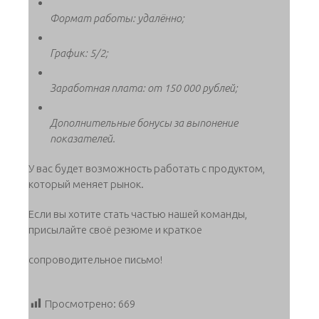
Формат работы: удалённо;
График: 5/2;
Заработная плата: от 150 000 рублей;
Дополнительные бонусы за выпонение
показателей.
У вас будет возможность работать с продуктом,
который меняет рынок.
Если вы хотите стать частью нашей команды,
присылайте своё резюме и краткое
сопроводительное письмо!
Просмотрено:
669