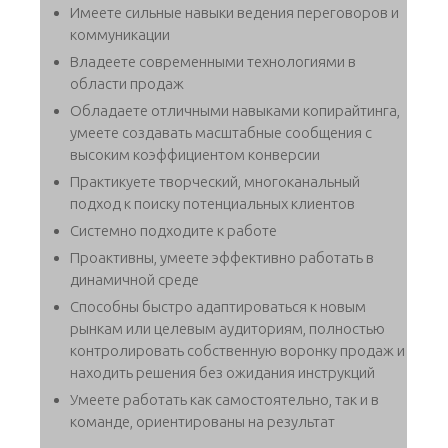
Имеете сильные навыки ведения переговоров и
коммуникации
Владеете современными технологиями в
области продаж
Обладаете отличными навыками копирайтинга,
умеете создавать масштабные сообщения с
высоким коэффициентом конверсии
Практикуете творческий, многоканальный
подход к поиску потенциальных клиентов
Системно подходите к работе
Проактивны, умеете эффективно работать в
динамичной среде
Способны быстро адаптироваться к новым
рынкам или целевым аудиториям, полностью
контролировать собственную воронку продаж и
находить решения без ожидания инструкций
Умеете работать как самостоятельно, так и в
команде, ориентированы на результат