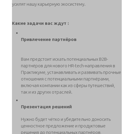
усилят нашу карьерную экосистему.
Какие задачи вас ждут :
Привлечение партнёров
Вам предстоит искать потенциальных B2B-
партнёров для нового HR-tech-направления в
Практикуме, устанавливать и развивать прочные
отношения с потенциальными партнёрами,
включая компании как из сферы путешествий,
так и из других отраслей.
Презентация решений
Нужно будет чётко и убедительно доносить
ценностное предложение и продуктовые
решения до потенциальных партнёров,