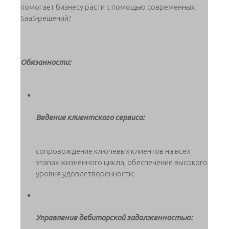
помогает бизнесу расти с помощью современных
SaaS-решений?
Обязанности:
Ведение клиентского сервиса:
сопровождение ключевых клиентов на всех
этапах жизненного цикла, обеспечение высокого
уровня удовлетворенности;
Управление дебиторской задолженностью: