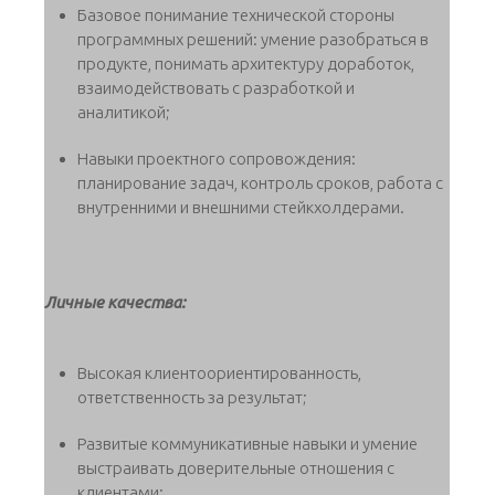
Базовое понимание технической стороны
программных решений: умение разобраться в
продукте, понимать архитектуру доработок,
взаимодействовать с разработкой и
аналитикой;
Навыки проектного сопровождения:
планирование задач, контроль сроков, работа с
внутренними и внешними стейкхолдерами.
Личные качества:
Высокая клиентоориентированность,
ответственность за результат;
Развитые коммуникативные навыки и умение
выстраивать доверительные отношения с
клиентами;