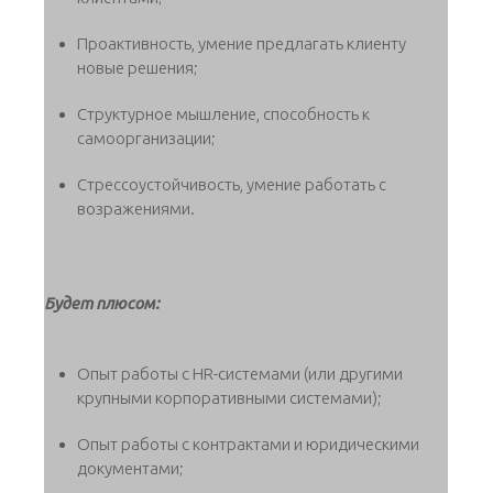
Проактивность, умение предлагать клиенту
новые решения;
Структурное мышление, способность к
самоорганизации;
Стрессоустойчивость, умение работать с
возражениями.
Будет плюсом:
Опыт работы с HR-системами (или другими
крупными корпоративными системами);
Опыт работы с контрактами и юридическими
документами;