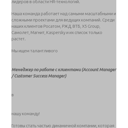
лидеров в области HR-технологий.
Наша команда работает над самыми масштабными и
сложными проектами для ведущих компаний. Среди
наших клиентов Росатом, РЖД, ВТБ, X5 Group,
Самолет, Магнит, Kaspersky и их список только
растет.
Мы ищем талантливого
Менеджер по работе с клиентами (Account Manager
/ Customer Success Manager)
в
нашу команду!
Готовы стать частью динамичной компании, которая