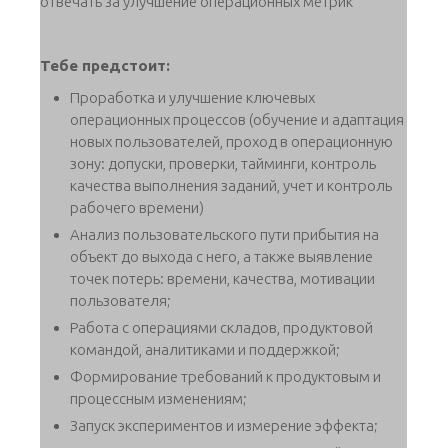
отвечать за улучшение операционных метрик
Тебе предстоит:
Проработка и улучшение ключевых
операционных процессов (обучение и адаптация
новых пользователей, проход в операционную
зону: допуски, проверки, тайминги, контроль
качества выполнения заданий, учет и контроль
рабочего времени)
Анализ пользовательского пути прибытия на
объект до выхода с него, а также выявление
точек потерь: времени, качества, мотивации
пользователя;
Работа с операциями складов, продуктовой
командой, аналитиками и поддержкой;
Формирование требований к продуктовым и
процессным изменениям;
Запуск экспериментов и измерение эффекта;