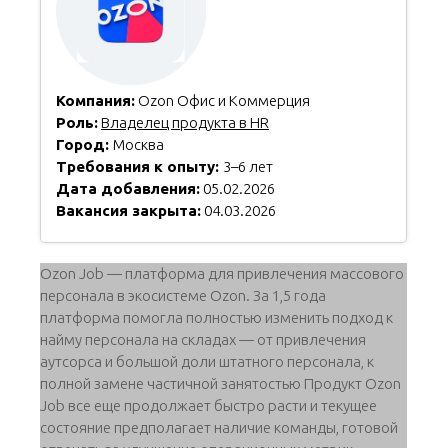
Компания:
Ozon Офис и Коммерция
Роль:
Владелец продукта в HR
Город:
Москва
Требования к опыту:
3–6 лет
Дата добавления:
05.02.2026
Вакансия закрыта:
04.03.2026
Ozon Job — платформа для привлечения массового
персонала в экосистеме Ozon. За 1,5 года
платформа помогла полностью изменить подход к
найму персонала на складах — от привлечения
аутсорса и большой доли штатного персонала, к
полной замене частичной занятостью Продукт Ozon
Job все еще продолжает быстро расти и текущее
состояние предполагает наличие команды, готовой