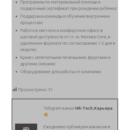
Программы по материальной помощи и
подарочный сертификат при рождении ребёнка;
Поддержка команды и обучение внутренним
процессам;
Работа в светлом и комфортном офисе в
шаговой доступности от ст. м. Москва-Сити, в
удаленном формате по согласованию 1-2 дня в
неделю;
Кухня с аппетитными печеньками, фруктами и
другими снеками;
Оборудование для работы от компании.
Просмотрено:
51
Telegram-канал
HR-Tech.Карьера
Ежедневно публикуем вакансии в