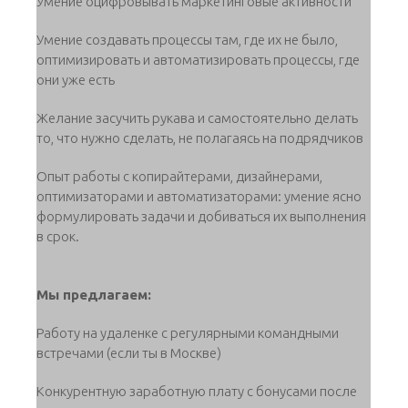
Умение оцифровывать маркетинговые активности
Умение создавать процессы там, где их не было,
оптимизировать и автоматизировать процессы, где
они уже есть
Желание засучить рукава и самостоятельно делать
то, что нужно сделать, не полагаясь на подрядчиков
Опыт работы с копирайтерами, дизайнерами,
оптимизаторами и автоматизаторами: умение ясно
формулировать задачи и добиваться их выполнения
в срок.
Мы предлагаем:
Работу на удаленке с регулярными командными
встречами (если ты в Москве)
Конкурентную заработную плату с бонусами после