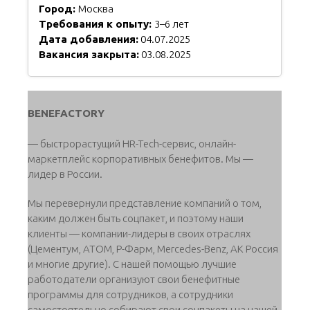
Город:
Москва
Требования к опыту:
3–6 лет
Дата добавления:
04.07.2025
Вакансия закрыта:
03.08.2025
BENEFACTORY
— быстрорастущий HR-Tech-сервис, онлайн-
маркетплейс корпоративных бенефитов. Мы —
лидер в России.
Мы перевернули представление компаний о том,
каким должен быть соцпакет, и поэтому наши
клиенты — компании-лидеры в своих отраслях
(Цементум, АТОМ, Р-Фарм, Mercedes-Benz, АК Россия
и многие другие). С нашей помощью лучшие
работодатели организуют свои бенефитные
программы для сотрудников, а сотрудники
самостоятельно собирают свои соцпакеты на нашей