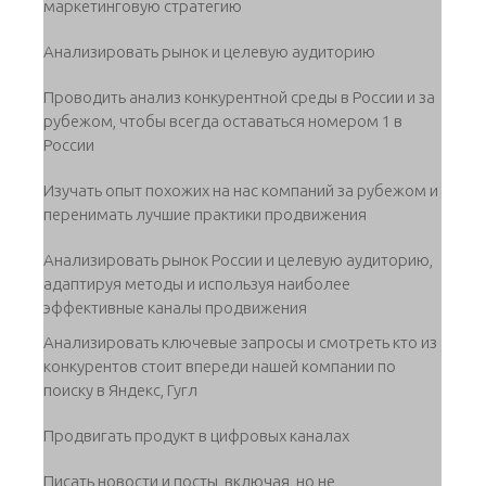
маркетинговую стратегию
Анализировать рынок и целевую аудиторию
Проводить анализ конкурентной среды в России и за
рубежом, чтобы всегда оставаться номером 1 в
России
Изучать опыт похожих на нас компаний за рубежом и
перенимать лучшие практики продвижения
Анализировать рынок России и целевую аудиторию,
адаптируя методы и используя наиболее
эффективные каналы продвижения
Анализировать ключевые запросы и смотреть кто из
конкурентов стоит впереди нашей компании по
поиску в Яндекс, Гугл
Продвигать продукт в цифровых каналах
Писать новости и посты, включая, но не