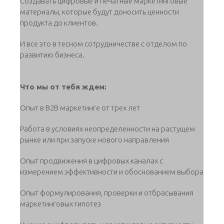
Создавать цифровые и печатные маркетинговые
материалы, которые будут доносить ценности
продукта до клиентов.
И все это в тесном сотрудничестве с отделом по
развитию бизнеса.
Что мы от тебя ждем:
Опыт в B2B маркетинге от трех лет
Работа в условиях неопределенности на растущем
рынке или при запуске нового направления
Опыт продвижения в цифровых каналах с
измерением эффективности и обоснованием выбора
Опыт формулирования, проверки и отбрасывания
маркетинговых гипотез