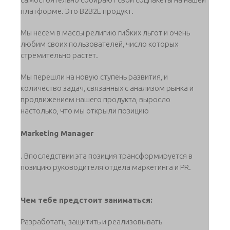
платформе. Это B2B2E продукт.
Мы несем в массы религию гибких льгот и очень
любим своих пользователей, число которых
стремительно растет.
Мы перешли на новую ступень развития, и
количество задач, связанных с анализом рынка и
продвижением нашего продукта, выросло
настолько, что мы открыли позицию
Marketing Manager
. Впоследствии эта позиция трансформируется в
позицию руководителя отдела маркетинга и PR.
Чем тебе предстоит заниматься:
Разработать, защитить и реализовывать