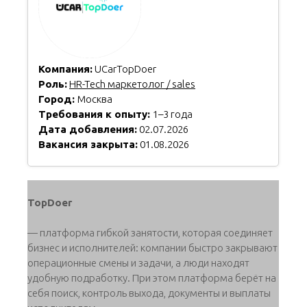
Компания:
UCarTopDoer
Роль:
HR-Tech маркетолог / sales
Город:
Москва
Требования к опыту:
1–3 года
Дата добавления:
02.07.2026
Вакансия закрыта:
01.08.2026
TopDoer
— платформа гибкой занятости, которая соединяет
бизнес и исполнителей: компании быстро закрывают
операционные смены и задачи, а люди находят
удобную подработку. При этом платформа берёт на
себя поиск, контроль выхода, документы и выплаты