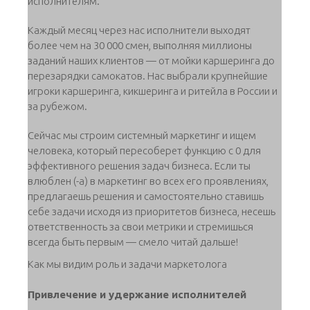
исполнителям.
Каждый месяц через нас исполнители выходят
более чем на 30 000 смен, выполняя миллионы
заданий наших клиентов — от мойки каршеринга до
перезарядки самокатов. Нас выбрали крупнейшие
игроки каршеринга, кикшеринга и ритейла в России и
за рубежом.
Сейчас мы строим системный маркетинг и ищем
человека, который пересоберет функцию с 0 для
эффективного решения задач бизнеса. Если ты
влюблен (-а) в маркетинг во всех его проявлениях,
предлагаешь решения и самостоятельно ставишь
себе задачи исходя из приоритетов бизнеса, несешь
ответственность за свои метрики и стремишься
всегда быть первым — смело читай дальше!
Как мы видим роль и задачи маркетолога
Привлечение и удержание исполнителей