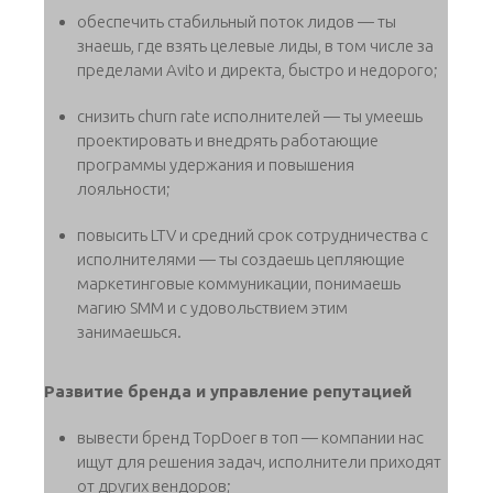
обеспечить стабильный поток лидов — ты
знаешь, где взять целевые лиды, в том числе за
пределами Avito и директа, быстро и недорого;
снизить churn rate исполнителей — ты умеешь
проектировать и внедрять работающие
программы удержания и повышения
лояльности;
повысить LTV и средний срок сотрудничества с
исполнителями — ты создаешь цепляющие
маркетинговые коммуникации, понимаешь
магию SMM и с удовольствием этим
занимаешься.
Развитие бренда и управление репутацией
вывести бренд TopDoer в топ — компании нас
ищут для решения задач, исполнители приходят
от других вендоров;