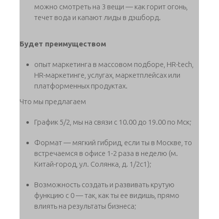
можно смотреть на 3 вещи — как горит огонь,
течет вода и капают лиды в дэшборд.
Будет преимуществом
опыт маркетинга в массовом подборе, HR-tech,
HR-маркетинге, услугах, маркетплейсах или
платформенных продуктах.
Что мы предлагаем
График 5/2, мы на связи с 10.00 до 19.00 по Мск;
Формат — мягкий гибрид, если ты в Москве, то
встречаемся в офисе 1-2 раза в неделю (м.
Китай-город, ул. Солянка, д. 1/2с1);
Возможность создать и развивать крутую
функцию с 0 — так, как ты ее видишь, прямо
влиять на результаты бизнеса;