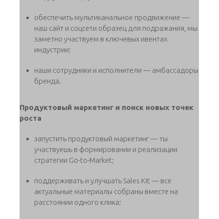
обеспечить мультиканальное продвижение —
наш сайт и соцсети образец для подражания, мы
заметно участвуем в ключевых ивентах
индустрии;
наши сотрудники и исполнители — амбассадоры
бренда.
Продуктовый маркетинг и поиск новых точек
роста
запустить продуктовый маркетинг — ты
участвуешь в формировании и реализации
стратегии Go-to-Market;
поддерживать и улучшать Sales Kit — все
актуальные материалы собраны вместе на
расстоянии одного клика;