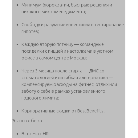
Минимум бюрократии, быстрые решения и
никакого микроменеджмента;
Свободу и разумные инвестиции в тестирование
гипотез;
Каждую вторую пятницу — командные
посиделки с пиццей и настолками в уютном
офисе в самом центре Москвы;
Через 3 месяца после старта — ДМС со
стоматологией или гибкая альтернатива —
компенсируем расходы на фитнес, отдых или
заботу о себе в рамках установленного
годового лимита;
Корпоративные скидки от BestBenefits.
Этапы отбора
Встреча с HR