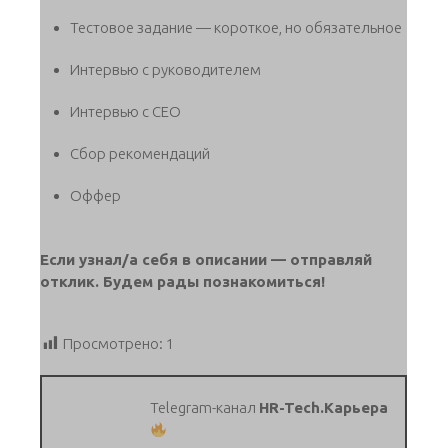
Тестовое задание — короткое, но обязательное
Интервью с руководителем
Интервью с CEO
Сбор рекомендаций
Оффер
Если узнал/а себя в описании — отправляй
отклик. Будем рады познакомиться!
Просмотрено:
1
Telegram-канал
HR-Tech.Карьера