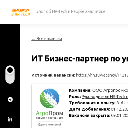
Перейти
к
Блог об HR-Tech и People аналитике
содержанию
← Все вакансии
ИТ Бизнес-партнер по 
Источник вакансии:
https://hh.ru/vacancy/1121
Компания:
ООО Агропромко
Роль:
Руководитель HR-Tech 
Требования к опыту:
3–6 л
Дата добавления:
01.12.20
Вакансия закрыта:
09.01.20