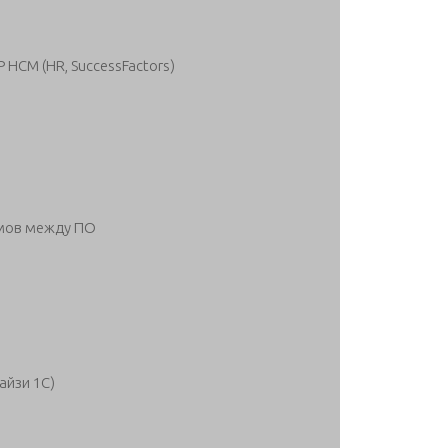
 HCM (HR, SuccessFactors)
мов между ПО
айзи 1С)