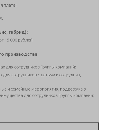
я плата:
м;
фис, гибрид);
т 15 000 рублей;
го производства
ах для сотрудников Группы компаний;
 для сотрудников с детьми и сотрудниц,
ные и семейные мероприятия, поддержка в
реимущества для сотрудников Группы компании;