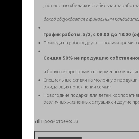
, полностью «белая» и стабильная заработна
доход обсуждается с финальным кандидато
График работы: 5/2, с 09:00 до 18:00 (о
Приведи на работу друга — получи премию о
Скидка 50% на продукцию собственно
и бонусная программа в фирменных магазин
Специальные скидки на молочную продукцию
ожидающих пополнения семьи;
Новогодние подарки для детей, корпоратив
различных жизненных ситуациях и другие п
Просмотрено:
33