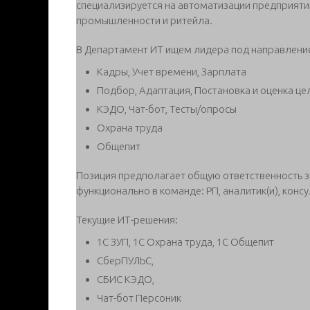
специализируется на автоматизации предприятий
промышленности и ритейла.
В Департамент ИТ ищем лидера под направлени
Кадры, Учет времени, Зарплата
Подбор, Адаптация, Постановка и оценка це
КЭДО, Чат-бот, Тесты/опросы
Охрана труда
Общепит
Позиция предполагает общую ответственность з
функционально в команде: РП, аналитик(и), консу
Текущие ИТ-решения:
1С ЗУП, 1С Охрана труда, 1С Общепит
СберПУЛЬС,
СБИС КЭДО,
Чат-бот Персоник