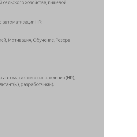
 сельского хозяйства, пищевой
е автоматизации HR:
лей, Мотивация, Обучение, Резерв
а автоматизацию направления (HR),
льтант(ы), разработчик(и).