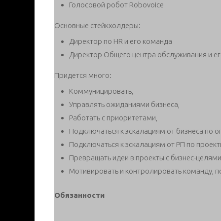
Голосовой робот Robovoice
Основные стейкхолдеры:
Директор по HR и его команда
Директор Общего центра обслуживания и ег
Придется много:
Коммуницировать,
Управлять ожиданиями бизнеса,
Работать с приоритетами,
Подключаться к эскалациям от бизнеса по о
Подключаться к эскалациям от РП по проек
Превращать идеи в проекты с бизнес-целям
Мотивировать и контролировать команду, 
Обязанности