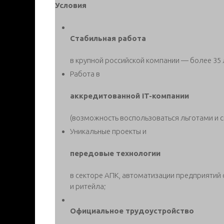
Условия
Стабильная работа
в крупной российской компании — более 35 л
Работа в
аккредитованной IT-компании
(возможность воспользоваться льготами и 
Уникальные проекты и
передовые технологии
в секторе АПК, автоматизации предприятий
и ритейла;
Официальное трудоустройство