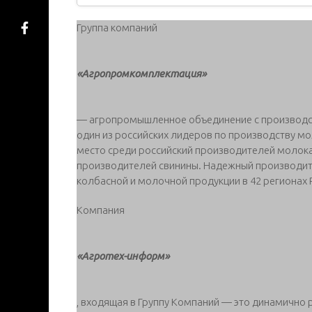
Группа компаний
«Агропромкомплектация»
— агропромышленное объединение с производст
один из российских лидеров по производству мо
место среди российский производителей молока 
производителей свинины. Надежный производите
колбасной и молочной продукции в 42 регионах Р
Компания
«Агротех-информ»
, входящая в Группу Компаний — это динамично 