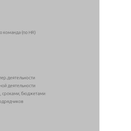
о команда (по HR)
пер.деятельности
тной деятельности
и, сроками, бюджетами
подрядчиков