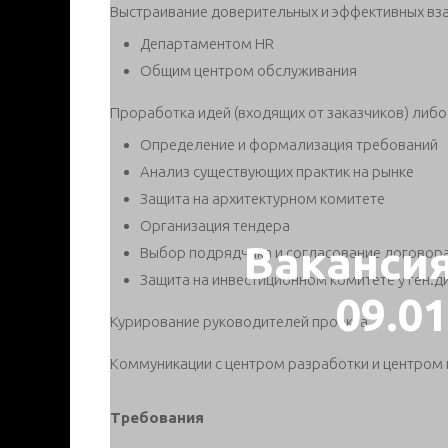
Выстраивание доверительных и эффективных вз
Департаментом HR
Общим центром обслуживания
Проработка идей (входящих от заказчиков) либ
Определение и формализация требований
Анализ существующих практик на рынке
Защита на архитектурном комитете
Организация тендера
Ваканси
Выбор подрядчика и согласование договор
Защита на инвестиционном комитете у ген.д
09.0
Курирование руководителей проекта
Коммуникации с центром разработки и центром
Требования