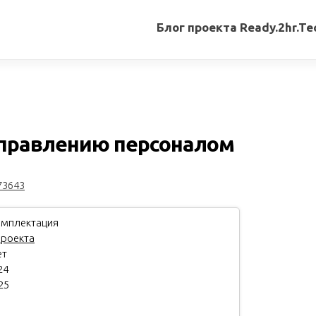
Блог проекта Ready.2hr.Te
Все
записи
Переводы
статей
управлению персоналом
Авторские
материалы
73643
Книги
мплектация
проекта
ет
24
25