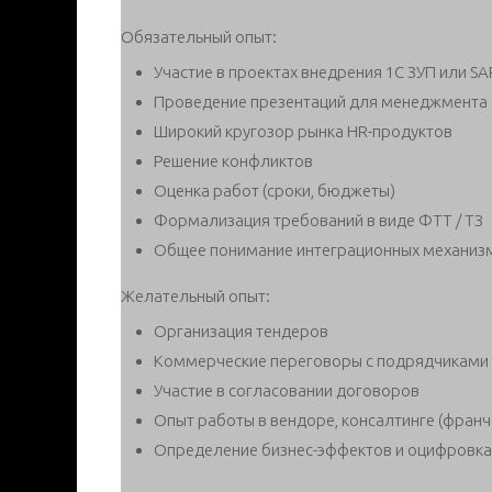
Обязательный опыт:
Участие в проектах внедрения 1С ЗУП или SAP
Проведение презентаций для менеджмента
Широкий кругозор рынка HR-продуктов
Решение конфликтов
Оценка работ (сроки, бюджеты)
Формализация требований в виде ФТТ / ТЗ
Общее понимание интеграционных механиз
Желательный опыт:
Организация тендеров
Коммерческие переговоры с подрядчиками
Участие в согласовании договоров
Опыт работы в вендоре, консалтинге (франч
Определение бизнес-эффектов и оцифровка