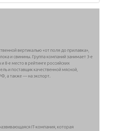
венной вертикалью «от поля до прилавка»,
лока и свинины. Группа компаний занимает 3-е
и 8-е место в рейтинге российских
ль и поставщик качественной мясной,
Ф, а также — на экспорт.
развивающаяся IT-компания, которая