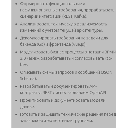
Формировать функциональные и
нефункциональные требования, прорабатывать
сценарии интеграций (REST, Kafka).
Анализировать техническую реализуемость
изменений с учётом текущей архитектуры.
Декомпозировать требования на задачи для
бэкенда (Go) и фронтенда (Vue.js).
Моделировать бизнес-процессы в нотации BPMN
2.0 «as-is», разрабатывать и согласовывать «to-
be».
Описывать схемы запросов и сообщений (JSON
Schema).
Разрабатывать и документировать API-
контракты: REST с использованием OpenAPI
Проектировать и документировать модели
данных.
Готовить и защищать технические решения перед
заказчиком и экспертными группами.