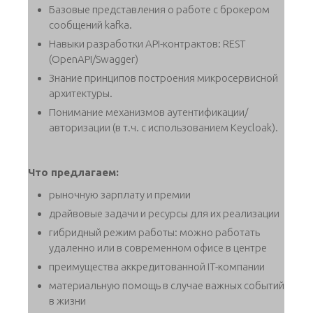
Базовые представления о работе с брокером
сообщений kafka.
Навыки разработки API-контрактов: REST
(OpenAPI/Swagger)
Знание принципов построения микросервисной
архитектуры.
Понимание механизмов аутентификации/
авторизации (в т.ч. с использованием Keycloak).
Что предлагаем:
рыночную зарплату и премии
драйвовые задачи и ресурсы для их реализации
гибридный режим работы: можно работать
удаленно или в современном офисе в центре
преимущества аккредитованной IT-компании
материальную помощь в случае важных событий
в жизни