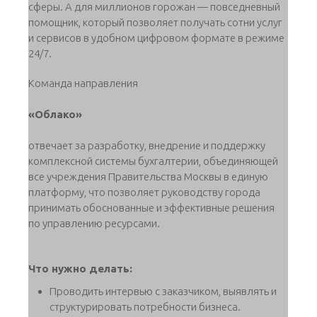
сферы. А для миллионов горожан — повседневный
помощник, который позволяет получать сотни услуг
и сервисов в удобном цифровом формате в режиме
24/7.
Команда направления
«Облако»
отвечает за разработку, внедрение и поддержку
комплексной системы бухгалтерии, объединяющей
все учреждения Правительства Москвы в единую
платформу, что позволяет руководству города
принимать обоснованные и эффективные решения
по управлению ресурсами.
Что нужно делать:
Проводить интервью с заказчиком, выявлять и
структурировать потребности бизнеса.