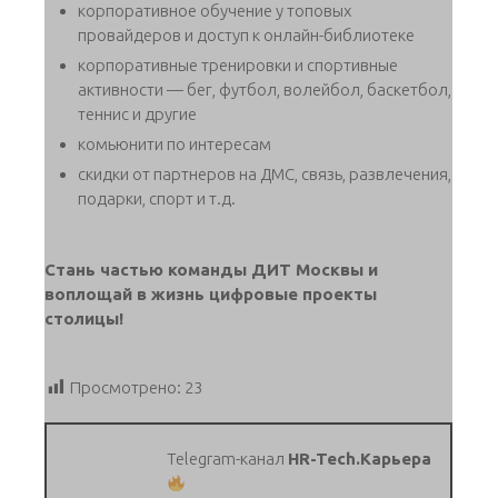
корпоративное обучение у топовых
провайдеров и доступ к онлайн-библиотеке
корпоративные тренировки и спортивные
активности — бег, футбол, волейбол, баскетбол,
теннис и другие
комьюнити по интересам
скидки от партнеров на ДМС, связь, развлечения,
подарки, спорт и т.д.
Стань частью команды ДИТ Москвы и
воплощай в жизнь цифровые проекты
столицы!
Просмотрено:
23
Telegram-канал
HR-Tech.Карьера