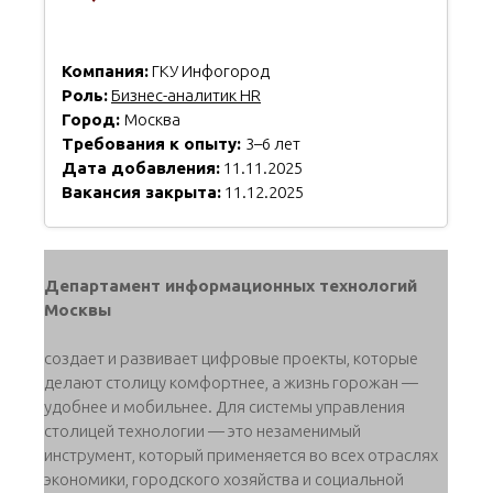
Компания:
ГКУ Инфогород
Роль:
Бизнес-аналитик HR
Город:
Москва
Требования к опыту:
3–6 лет
Дата добавления:
11.11.2025
Вакансия закрыта:
11.12.2025
Департамент информационных технологий
Москвы
создает и развивает цифровые проекты, которые
делают столицу комфортнее, а жизнь горожан —
удобнее и мобильнее. Для системы управления
столицей технологии — это незаменимый
инструмент, который применяется во всех отраслях
экономики, городского хозяйства и социальной