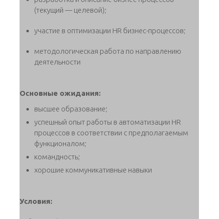
(текущий — целевой);
участие в оптимизации HR бизнес-процессов;
методологическая работа по направлению
деятельности
Основные ожидания:
высшее образование;
успешный опыт работы в автоматизации HR
процессов в соответствии с предполагаемым
функционалом;
командность;
хорошие коммуникативные навыки
Условия: