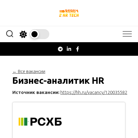
Перейти
к
содержанию
← Все вакансии
Бизнес-аналитик HR
Источник вакансии:
https://hh.ru/vacancy/120035582