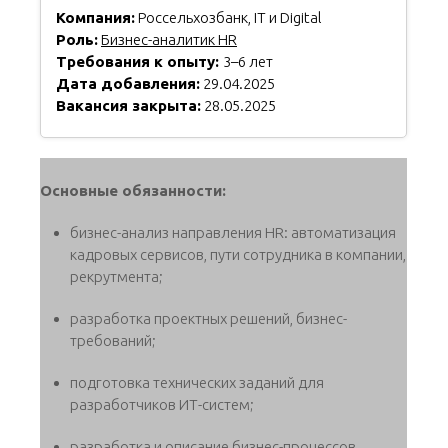
Компания:
Россельхозбанк, IT и Digital
Роль:
Бизнес-аналитик HR
Требования к опыту:
3–6 лет
Дата добавления:
29.04.2025
Вакансия закрыта:
28.05.2025
Основные обязанности:
бизнес-анализ направления HR: автоматизация
кадровых сервисов, пути сотрудника в компании,
рекрутмента;
разработка проектных решений, бизнес-
требований;
подготовка технических заданий для
разработчиков ИТ-систем;
разработка и описание бизнес-процессов