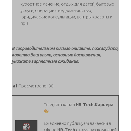
курортное лечение, отдых для детей, бытовые
услуги, операции с недвижимостью,
юридические консультации, центры красоты и
пр.)
В сопроводительном письме опишите, пожалуйста,
коротко Ваш опыт, основные достижения,
укажите зарплатные ожидания.
Просмотрено:
30
Telegram-канал
HR-Tech.Карьера
Ежедневно публикуем вакансии в
сфере
HR-Tech
от лучших компаний.