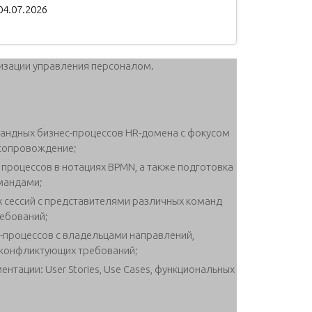
04.07.2026
тизации управления персоналом.
андных бизнес-процессов HR-домена с фокусом
 сопровождение;
процессов в нотациях BPMN, а также подготовка
мандами;
 сессий с представителями различных команд
ребований;
-процессов с владельцами направлений,
 конфликтующих требований;
нтации: User Stories, Use Cases, функциональных