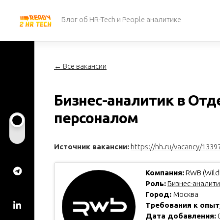
Перейти
к
Блог об HR-Tech и People аналитике
содержанию
← Все вакансии
Бизнес-аналитик в Отд
персоналом
Источник вакансии:
https://hh.ru/vacancy/1339
Компания:
RWB (Wildb
Роль:
Бизнес-аналити
Город:
Москва
Требования к опыт
Дата добавления:
0