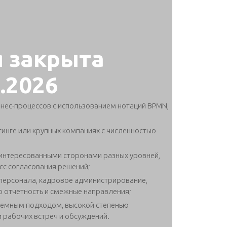
я закрыта
7.2026
нес-процессов с использованием нотаций BPMN,
тинге или крупных компаниях с численностью
аинтересованными сторонами разных уровней,
сс согласования решений;
персонала, кадровое администрирование,
 отчётность и смежные направления;
темным подходом, высокой степенью
 рабочих встреч и обсуждений.