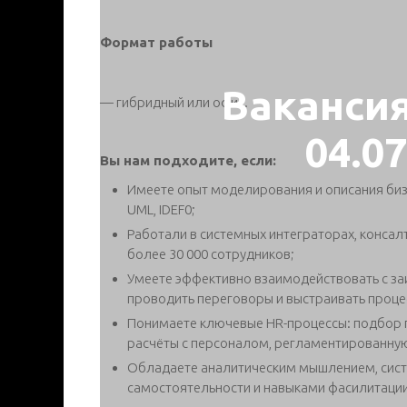
Формат работы
Ваканси
— гибридный или офис.
04.0
Вы нам подходите, если:
Имеете опыт моделирования и описания биз
UML, IDEF0;
Работали в системных интеграторах, консал
более 30 000 сотрудников;
Умеете эффективно взаимодействовать с з
проводить переговоры и выстраивать проце
Понимаете ключевые HR-процессы: подбор 
расчёты с персоналом, регламентированную
Обладаете аналитическим мышлением, сис
самостоятельности и навыками фасилитации