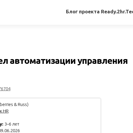
Блог проекта Ready.2hr.Te
Все
записи
Переводы
статей
ел автоматизации управления
Авторские
материалы
Книги
76704
erries & Russ)
к HR
у:
3–6 лет
9.06.2026