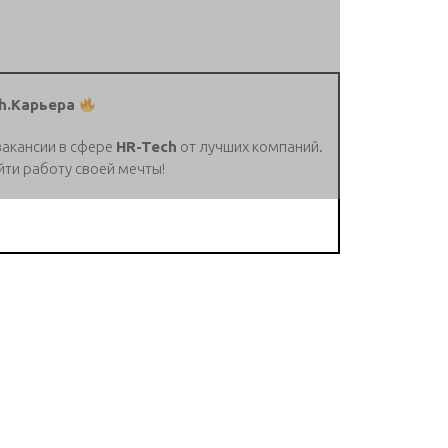
h.Карьера
вакансии в сфере
HR-Tech
от лучших компаний.
йти работу своей мечты!