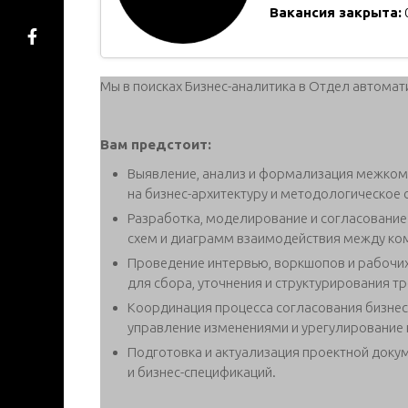
Вакансия закрыта:
Мы в поисках Бизнес-аналитика в Отдел автома
Вам предстоит:
Выявление, анализ и формализация межком
на бизнес-архитектуру и методологическое
Разработка, моделирование и согласование 
схем и диаграмм взаимодействия между ко
Проведение интервью, воркшопов и рабочих
для сбора, уточнения и структурирования т
Координация процесса согласования бизнес
управление изменениями и урегулирование
Подготовка и актуализация проектной докуме
и бизнес-спецификаций.