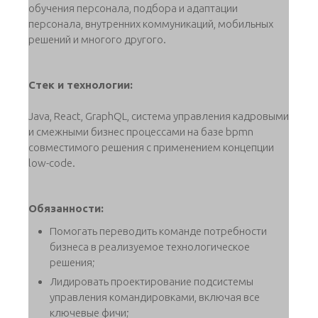
обучения персонала, подбора и адаптации
персонала, внутренних коммуникаций, мобильных
решений и многого другого.
Стек и технологии:
Java, React, GraphQL, система управления кадровыми
и смежными бизнес процессами на базе bpmn
совместимого решения с применением концепции
low-code.
Обязанности:
Помогать переводить команде потребности
бизнеса в реализуемое технологическое
решения;
Лидировать проектирование подсистемы
управления командировками, включая все
ключевые фичи;