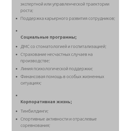
экспертной или управленческой траектории
роста;
Поддержка карьерного развития сотрудников;
Социальные программы;
ДМС со стоматологией и госпитализацией;
Страхование несчастных случаев на
производстве;
Линия психологической поддержки;
Финансовая помощь в особых жизненных
ситуациях;
Корпоративная жизнь;
Тимбилдинги;
Спортивные активности и отраслевые
соревнования;