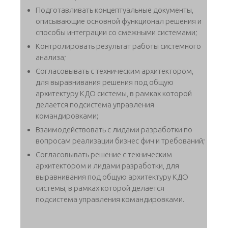
Подготавливать концептуальные документы,
описывающие основной функционал решения и
способы интеграции со смежными системами;
Контролировать результат работы системного
анализа;
Согласовывать с техническим архитектором,
для выравнивания решения под общую
архитектуру КДО системы, в рамках которой
делается подсистема управления
командировками;
Взаимодействовать с лидами разработки по
вопросам реализации бизнес фич и требований;
Согласовывать решение с техническим
архитектором и лидами разработки, для
выравнивания под общую архитектуру КДО
системы, в рамках которой делается
подсистема управления командировками.