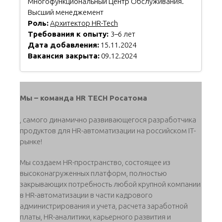
Многофункциональный Центр Обслуживания.
Высший менеджемент
Роль:
Архитектор HR-Tech
Требования к опыту:
3–6 лет
Дата добавления:
15.11.2024
Вакансия закрыта:
09.12.2024
Мы – команда HR TECH Росатома
, самого динамично развивающегося разработчика
продуктов для HR-автоматизации на российском IT-
рынке!
Мы создаем HR-пространство, состоящее из
высоконагруженных платформ, полностью
закрывающих потребность любой крупной компании
в HR-автоматизации в части кадрового
администрирования и учета, расчета заработной
платы, HR-аналитики, карьерного развития и