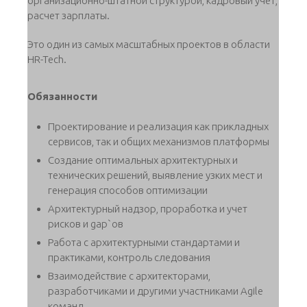
организационно-штатной структурой, кадровый учет,
расчет зарплаты.
Это один из самых масштабных проектов в области
HR-Tech.
Обязанности
Проектирование и реализация как прикладных
сервисов, так и общих механизмов платформы
Создание оптимальных архитектурных и
технических решений, выявление узких мест и
генерация способов оптимизации
Архитектурный надзор, проработка и учет
рисков и gap`ов
Работа с архитектурными стандартами и
практиками, контроль следования
Взаимодействие с архитекторами,
разработчиками и другими участниками Agile
команд