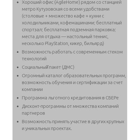
Хороший офис (AgileHome) рядом со станцией
метро Кутузовская со всеми удобствами
(столовые + множество кафе + кухни с
холодильниками, кофемашинами; бесплатный
спортзал; бесплатная подземная парковка;
места для отдыха — настольный теннис,
несколько PlayStation, кикер, бильярд)
Возможность работать с современным стеком
технологий
Социальный̆ пакет (ДМС)
Огромный каталог образовательных программ,
возможность обучения и сертификации за счет
компании
Программа льготного кредитования в СБЕРе
Дисконт-программы от множества компаний
партнеров
Возможность принять участие в других крупных
и уникальных проектах.