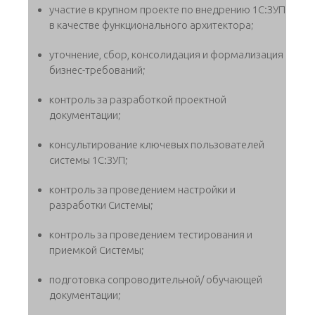
участие в крупном проекте по внедрению 1С:ЗУП
в качестве функционального архитектора;
уточнение, сбор, консолидация и формализация
бизнес-требований;
контроль за разработкой проектной
документации;
консультирование ключевых пользователей
системы 1С:ЗУП;
контроль за проведением настройки и
разработки Системы;
контроль за проведением тестирования и
приемкой Системы;
подготовка сопроводительной/ обучающей
документации;