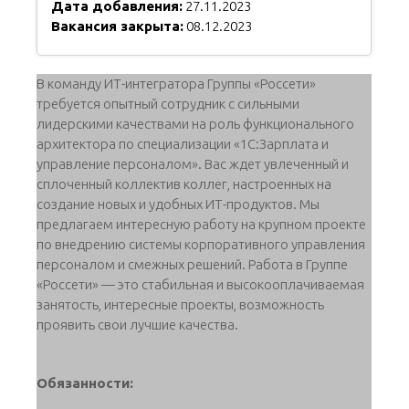
Дата добавления:
27.11.2023
Вакансия закрыта:
08.12.2023
В команду ИТ-интегратора Группы «Россети»
требуется опытный сотрудник с сильными
лидерскими качествами на роль функционального
архитектора по специализации «1С:Зарплата и
управление персоналом». Вас ждет увлеченный и
сплоченный коллектив коллег, настроенных на
создание новых и удобных ИТ-продуктов. Мы
предлагаем интересную работу на крупном проекте
по внедрению системы корпоративного управления
персоналом и смежных решений. Работа в Группе
«Россети» — это стабильная и высокооплачиваемая
занятость, интересные проекты, возможность
проявить свои лучшие качества.
Обязанности: