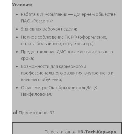
Условия:
Работа в ИТ-Компании — Дочернем обществе
ПАО «Россети»;
5-дневная рабочая неделя;
Полное соблюдение ТК РФ (оформление,
оплата больничных, отпусков и пр.);
Предоставление ДМС после испытательного
срока;
Возможности для карьерного и
профессионального развития, внутреннего и
внешнего обучения;
Офис: метро Октябрьское поле/МЦК
Панфиловская.
Просмотрено:
32
Telegram-канал
HR-Tech.Карьера