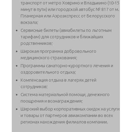
транспорт от метро Ховрино и Владыкино (10-15
минут в пути) или городской автобус № 817 от м.
Планерная или Аэроэкспресс от Белорусского
вокзала;
Сервисные билеты (авиабилеты по льготным
тарифам) для сотрудников и ближайших
родственников;
Широкая программа добровольного
медицинского страхования;
Программы санаторно-курортного лечения и
оздоровительного отдыха;
Компенсация отдыха в лагерях детей
сотрудников;
Система материальной помощи, денежного
поощрения и вознаграждения;
Широкий выбор корпоративных скидок на услуги
и товары от партнеров авиакомпании во всех
регионах нахождения филиалов компании.