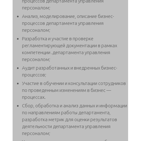
процессов департамента управления
персоналом;
Анализ, моделирование, описание бизнес-
процессов департамента управления
персоналом;
Разработка и участие в проверке
регламентирующей документации в рамках
компетенции .департамента управления
персоналом;
Аудит разработанных и внедренных бизнес-
процессов;
Участие в обучении и консультации сотрудников
по проведенным изменениям в бизнес —
процессах.
Сбор, обработка и анализ данных и информации
по направлениям работы департамента,
разработка метрик для оценки результатов
деятельности департамента управления
персоналом;