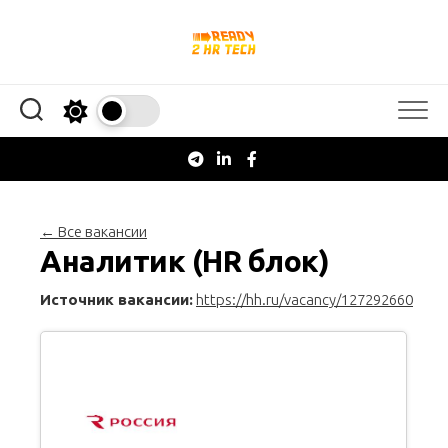
Перейти
к
содержанию
← Все вакансии
Аналитик (HR блок)
Источник вакансии:
https://hh.ru/vacancy/127292660