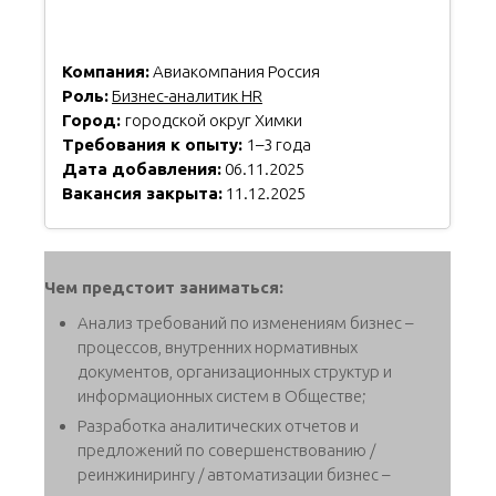
Компания:
Авиакомпания Россия
Роль:
Бизнес-аналитик HR
Город:
городской округ Химки
Требования к опыту:
1–3 года
Дата добавления:
06.11.2025
Вакансия закрыта:
11.12.2025
Чем предстоит заниматься:
Анализ требований по изменениям бизнес –
процессов, внутренних нормативных
документов, организационных структур и
информационных систем в Обществе;
Разработка аналитических отчетов и
предложений по совершенствованию /
реинжинирингу / автоматизации бизнес –