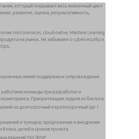
пании, который покрывает весь жизненный цикл
ние, развитие, оценка, результативность,
: microservices, cloud-native, Machine Learning
родукта на рынок. Не забываем о cybersecurity и
vOps.
различных линий поддержки и сопровождения
 работами команды при разработке и
 мониторинга. Приоритизация задачи из бэклога
ений на долгосрочный и краткосрочный (до 1
 решений и трендов, предложение и внедрение
и Блока, целей и сроков проекта
чных решений PoC/MVP