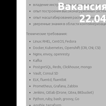
Ваканси
владение инструментами автоматизации
опыт построения высоконагруженных систе
22.0
опыт масштабирования распределенных си
уверенные знания в области контейнеризаци
Технические требования:
Linux: RHEL, CentOS, Fedora
Docker, Kubernetes, Openshift (CRI, CNI, CSI)
Nginx, envoy, openresty
Kafka
PostgreSQL, Redis, Clickhouse, mongo
Vault, Consul SD
ELK, fluentd, fluentbit
Prometheus, Grafana, Zabbix
Jenkins, Gitlab (Drone, Gitea, Bitbucket)
Python, ruby, bash, groovy, Go
Ansible, terraform