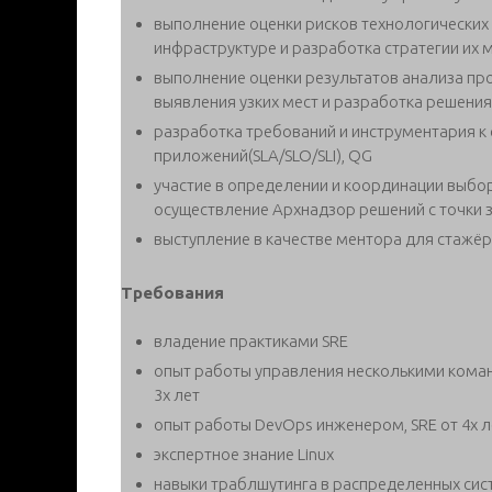
выполнение оценки рисков технологических 
инфраструктуре и разработка стратегии их
выполнение оценки результатов анализа пр
выявления узких мест и разработка решения
разработка требований и инструментария к
приложений(SLA/SLO/SLI), QG
участие в определении и координации выбо
осуществление Архнадзор решений с точки 
выступление в качестве ментора для стажёров
Требования
владение практиками SRE
опыт работы управления несколькими команд
3х лет
опыт работы DevOps инженером, SRE от 4х л
экспертное знание Linux
навыки траблшутинга в распределенных сис