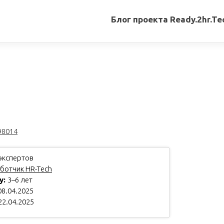
Блог проекта Ready.2hr.Te
Все
записи
Переводы
статей
Авторские
материалы
98014
Книги
экспертов
ботчик HR-Tech
у:
3–6 лет
8.04.2025
22.04.2025