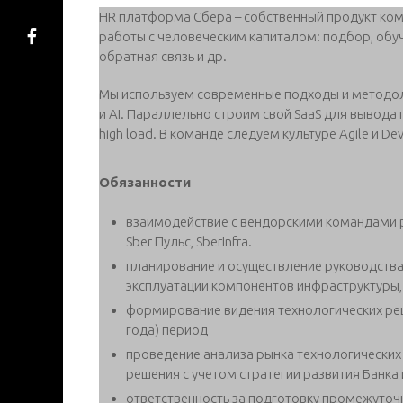
HR платформа Сбера – собственный продукт ком
работы с человеческим капиталом: подбор, обуче
обратная связь и др.
Мы используем современные подходы и методологии
и AI. Параллельно строим свой SaaS для вывода п
high load. В команде следуем культуре Agile и De
Обязанности
взаимодействие с вендорскими командами 
Sber Пульс, SberInfra.
планирование и осуществление руководства
эксплуатации компонентов инфраструктуры,
формирование видения технологических реш
года) период
проведение анализа рынка технологических
решения с учетом стратегии развития Банка 
ответственность за подготовку промежуто