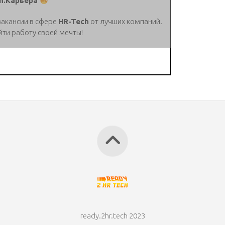
h.Карьера
вакансии в сфере
HR-Tech
от лучших компаний.
йти работу своей мечты!
ready.2hr.tech 2023