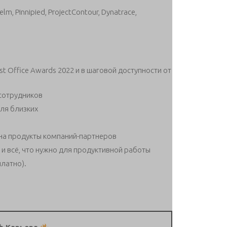
helm, Pinnipied, ProjectContour, Dynatrace,
t Office Awards 2022 и в шаговой доступности от
сотрудников
для близких
на продукты компаний-партнеров
 всё, что нужно для продуктивной работы
латно).