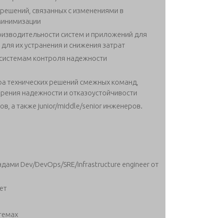
решений, связанных с изменениями в
 минимизации
оизводительности систем и приложений для
 для их устранения и снижения затрат
 системам контроля надежности
ра технических решений смежных команд,
зрения надежности и отказоустойчивости
, а также junior/middle/senior инженеров.
ами Dev/DevOps/SRE/infrastructure engineer от
ет
темах