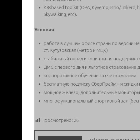
K8sbased toolkit (OPA, Kyverno, Istio/Linkerd, 
Skywalking, etc).
Условия
работа в лучшем офисе страны по версии Bes
ст. Кутузовская (метро и МЦК)
стабильный оклад и социальная поддержка 
ДМС с первого дня и льготное страхование 
корпоративное обучение за счет компании
бесплатную подписку СберПрайм+ и скидки 
мощное железо, дополнительные мониторы и
многофункциональный спортивный зал (бесп
Просмотрено:
26