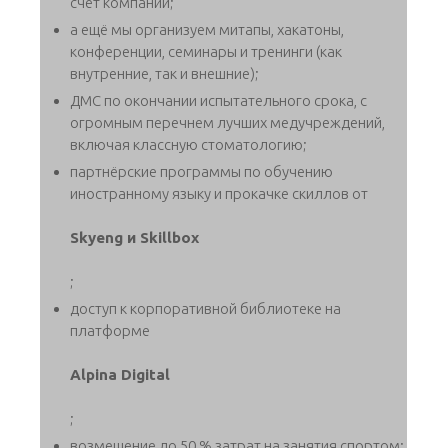
счёт компании;
а ещё мы организуем митапы, хакатоны,
конференции, семинары и тренинги (как
внутренние, так и внешние);
ДМС по окончании испытательного срока, с
огромным перечнем лучших медучреждений,
включая классную стоматологию;
партнёрские программы по обучению
иностранному языку и прокачке скиллов от
Skyeng и Skillbox
;
доступ к корпоративной библиотеке на
платформе
Alpina Digital
;
возмещение до 50 % затрат на занятия спортом;