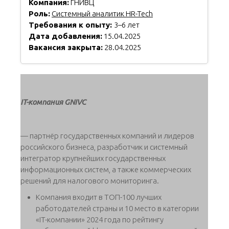
Компания:
ГНИВЦ
Роль:
Системный аналитик HR-Tech
Требования к опыту:
3–6 лет
Дата добавления:
15.04.2025
Вакансия закрыта:
28.04.2025
IT-компания GNIVC
— партнёр государственных компаний и лидеров
российского бизнеса, разработчик и системный
интегратор крупнейших государственных
информационных систем, а также коммерческих
решений для налогового мониторинга.
Компания входит в ТОП-100 лучших
работодателей страны и 10 место в категории
«IT-компании» 2024 года по рейтингу