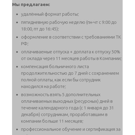
Мы предлагаем:
удалённый формат работы;
пятидневную рабочую неделю (пн-чт с 9:00 до
18:00, пт до 16:45);
оформление в соответствии с требованиями ТК
РФ;
оплачиваемые отпуска + доплата к отпуску 50%
от оклада через 11 месяцев работы в Компании;
компенсация больничного листа
продолжительностью до 7 дней с сохранением
полной оплаты, как если бы сотрудник
находился на работе;
возможность взять 5 дополнительных
оплачиваемых выходных (ресурсных) дней в
течение календарного года (с 1 января до 31
декабря) сотрудникам, проработавшим в
компании больше 11 месяцев;
профессиональное обучение и сертификация за