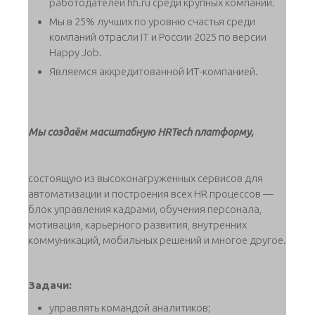
работодателей hh.ru среди крупных компаний.
Мы в 25% лучших по уровню счастья среди
компаний отрасли IT и России 2025 по версии
Happy Job.
Являемся аккредитованной ИТ-компанией.
Мы создаём масштабную HRTech платформу,
состоящую из высоконагруженных сервисов для
автоматизации и построения всех HR процессов —
блок управления кадрами, обучения персонала,
мотивация, карьерного развития, внутренних
коммуникаций, мобильных решений и многое другое.
Задачи:
управлять командой аналитиков;