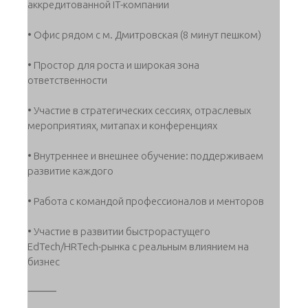
аккредитованной IT-компании
• Офис рядом с м. Дмитровская (8 минут пешком)
• Простор для роста и широкая зона
ответственности
• Участие в стратегических сессиях, отраслевых
мероприятиях, митапах и конференциях
• Внутреннее и внешнее обучение: поддерживаем
развитие каждого
• Работа с командой профессионалов и менторов
• Участие в развитии быстрорастущего
EdTech/HRTech-рынка с реальным влиянием на
бизнес
⸻