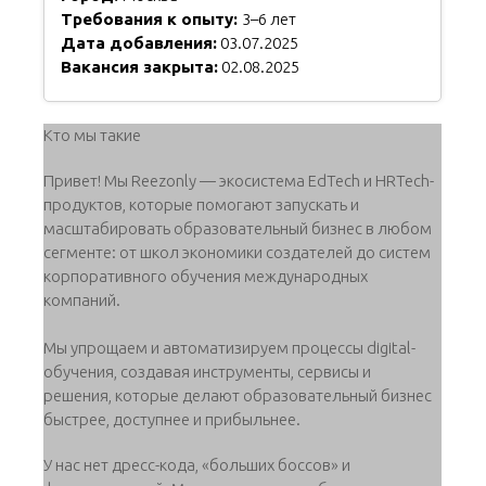
Требования к опыту:
3–6 лет
Дата добавления:
03.07.2025
Вакансия закрыта:
02.08.2025
Кто мы такие
Привет! Мы Reezonly — экосистема EdTech и HRTech-
продуктов, которые помогают запускать и
масштабировать образовательный бизнес в любом
сегменте: от школ экономики создателей до систем
корпоративного обучения международных
компаний.
Мы упрощаем и автоматизируем процессы digital-
обучения, создавая инструменты, сервисы и
решения, которые делают образовательный бизнес
быстрее, доступнее и прибыльнее.
У нас нет дресс-кода, «больших боссов» и