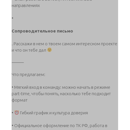
направлениях
•
Сопроводительное письмо
. Расскажи в нем о твоем самом интересном проекте
и что он тебе дал
⸻
Что предлагаем:
• Мягкий вход в команду: можно начать в режиме
part-time, чтобы понять, насколько тебе подходит
формат
•
Гибкий график и культура доверия
• Официальное оформление по ТК РФ, работа в