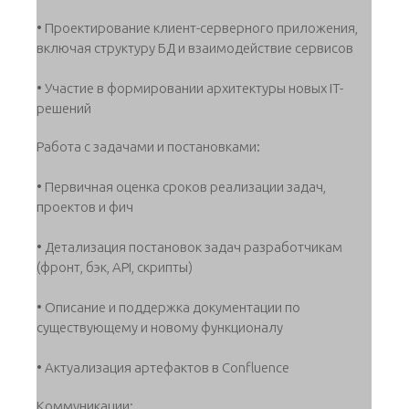
• Проектирование клиент-серверного приложения,
включая структуру БД и взаимодействие сервисов
• Участие в формировании архитектуры новых IT-
решений
Работа с задачами и постановками:
• Первичная оценка сроков реализации задач,
проектов и фич
• Детализация постановок задач разработчикам
(фронт, бэк, API, скрипты)
• Описание и поддержка документации по
существующему и новому функционалу
• Актуализация артефактов в Confluence
Коммуникации: