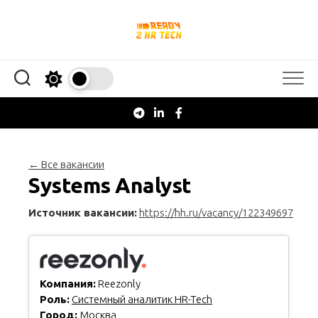
Перейти
к
содержанию
← Все вакансии
Systems Analyst
Источник вакансии:
https://hh.ru/vacancy/122349697
Компания:
Reezonly
Роль:
Системный аналитик HR-Tech
Город:
Москва