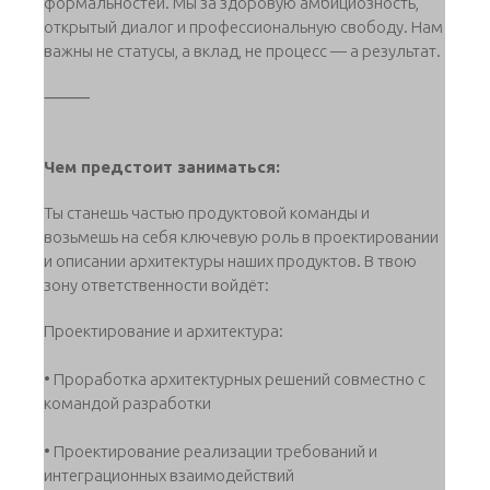
формальностей. Мы за здоровую амбициозность,
открытый диалог и профессиональную свободу. Нам
важны не статусы, а вклад, не процесс — а результат.
⸻
Чем предстоит заниматься:
Ты станешь частью продуктовой команды и
возьмешь на себя ключевую роль в проектировании
и описании архитектуры наших продуктов. В твою
зону ответственности войдёт:
Проектирование и архитектура:
• Проработка архитектурных решений совместно с
командой разработки
• Проектирование реализации требований и
интеграционных взаимодействий