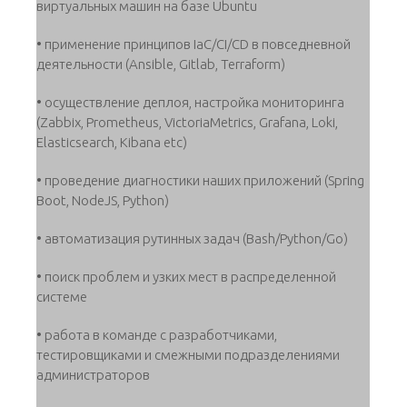
виртуальных машин на базе Ubuntu
• применение принципов IaC/CI/CD в повседневной
деятельности (Ansible, Gitlab, Terraform)
• осуществление деплоя, настройка мониторинга
(Zabbix, Prometheus, VictoriaMetrics, Grafana, Loki,
Elasticsearch, Kibana etc)
• проведение диагностики наших приложений (Spring
Boot, NodeJS, Python)
• автоматизация рутинных задач (Bash/Python/Go)
• поиск проблем и узких мест в распределенной
системе
• работа в команде с разработчиками,
тестировщиками и смежными подразделениями
администраторов