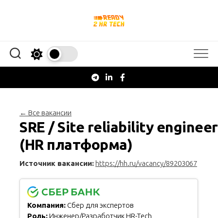
Перейти
к
содержанию
← Все вакансии
SRE / Site reliability engineer
(HR платформа)
Источник вакансии:
https://hh.ru/vacancy/89203067
Компания:
Сбер для экспертов
Роль:
Инженер/Разработчик HR-Tech