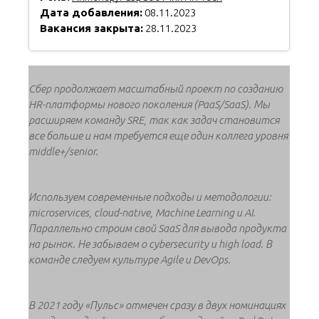
Дата добавления:
08.11.2023
Вакансия закрыта:
28.11.2023
Cбер продолжает масштабный проект по созданию
HR-платформы нового поколения (PaaS/SaaS). Мы
расширяем команду SRE, так как задач становится
все больше и нам требуется еще один коллега уровня
middle+/senior.
Используем современные подходы и методологии:
microservices, cloud-native, Machine Learning и AI.
Параллельно строим свой SaaS для вывода продукта
на рынок. Не забываем о cybersecurity и high load. В
команде следуем культуре Agile и DevOps.
В 2021 году «Пульс» отмечен сразу в двух номинациях