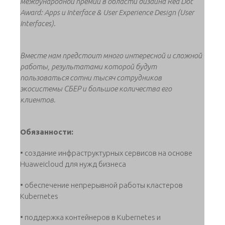
международной премии в области дизайна Red Dot
Award: Apps и Interface & User Experience Design (User
Interfaces).
Вместе нам предстоит много интересной и сложной
работы, результатами которой будут
пользоваться сотни тысяч сотрудников
экосистемы СБЕР и большое количества его
клиентов.
Обязанности:
• создание инфраструктурных сервисов на основе
Huaweicloud для нужд бизнеса
• обеспечение непрерывной работы кластеров
Kubernetes
• поддержка контейнеров в Kubernetes и