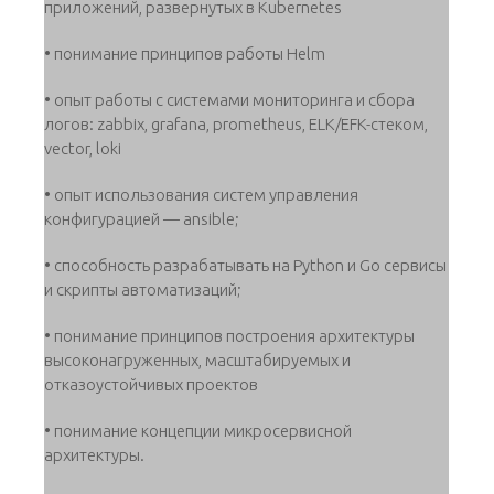
приложений, развернутых в Kubernetes
• понимание принципов работы Helm
• опыт работы с системами мониторинга и сбора
логов: zabbix, grafana, prometheus, ELK/EFK-стеком,
vector, loki
• опыт использования систем управления
конфигурацией — ansible;
• способность разрабатывать на Python и Go сервисы
и скрипты автоматизаций;
• понимание принципов построения архитектуры
высоконагруженных, масштабируемых и
отказоустойчивых проектов
• понимание концепции микросервисной
архитектуры.