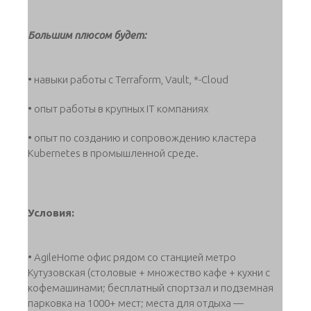
Большим плюсом будет:
• навыки работы с Terraform, Vault, *-Cloud
• опыт работы в крупных IT компаниях
• опыт по созданию и сопровождению кластера
Kubernetes в промышленной среде.
Условия:
• AgileHome офис рядом со станцией метро
Кутузовская (столовые + множество кафе + кухни с
кофемашинами; бесплатный спортзал и подземная
парковка на 1000+ мест; места для отдыха —