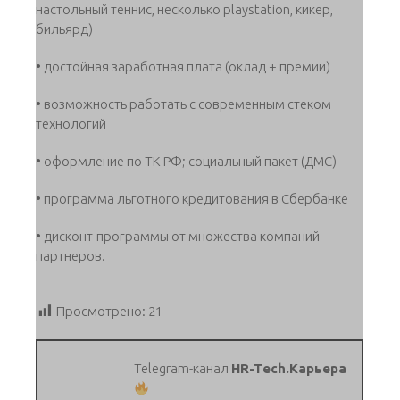
настольный теннис, несколько playstation, кикер,
бильярд)
• достойная заработная плата (оклад + премии)
• возможность работать с современным стеком
технологий
• оформление по ТК РФ; социальный пакет (ДМС)
• программа льготного кредитования в Сбербанке
• дисконт-программы от множества компаний
партнеров.
Просмотрено:
21
Telegram-канал
HR-Tech.Карьера