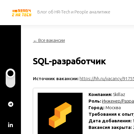
Перейти
к
Блог об HR-Tech и People аналитике
содержанию
← Все вакансии
SQL-разработчик
Источник вакансии:
https://hh.ru/vacancy/9175
Компания:
Skillaz
Роль:
Инженер/Разра
Город:
Москва
Требования к опыт
Дата добавления:
1
Вакансия закрыта: