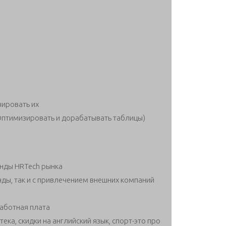
ировать их
Оптимизировать и дорабатывать таблицы)
енды HRTech рынка
нды, так и с привлечением внешних компаний
аботная плата
ка, скидки на английский язык, спорт-это про