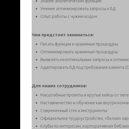
Знание аналитических функций
Умение оптимизировать запросы к БД
Опыт работы с чужим кодом
Чем предстоит заниматься:
Писать функции и хранимые процедуры
Оптимизировать хранимые процедуры
Выявлять неоптимальные запросы и оптимиз
Адаптировать БД под требования клиента (
Для наших сотрудников:
Масштабные проекты и крутые кейсы от лег
Наставничество и обучение как внутри кома
Современный стек и инструменты
Официальное трудоустройство, «белая» зар
Клубы по интересам, корпоративная библиоте