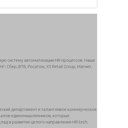
ную систему автоматизации HR-процессов. Наши
: Сбер, ВТБ, Росатом, X5 Retail Group, Магнит,
ческий департамент и талантливое коммерческое
налов-единомышленников, которые
лад в развитие целого направления HR-tech.