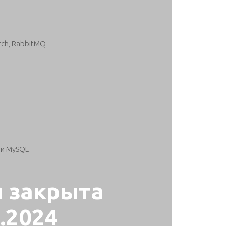
rch, RabbitMQ
ли MySQL
я закрыта
1.2024