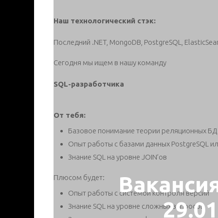
Наш технологический стэк:
Последний .NET, MongoDB, PostgreSQL, ElasticSea
Сегодня мы ищем в нашу команду
SQL-разработчика
От тебя:
Базовое понимание теории реляционных БД
Опыт работы с базами данных PostgreSQL и
Знание SQL на уровне JOIN’ов
Ваканси
Плюсом будет:
Опыт работы с системой контроля версий
29.0
Знание SQL на уровне сложных запросов