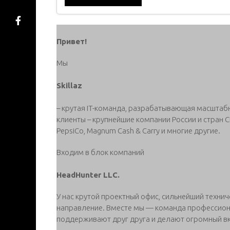
Привет!
Мы
Skillaz
– крутая IT-команда, разрабатывающая масштаб
клиенты – крупнейшие компании России и стран СНГ
PepsiCo, Magnum Cash & Carry и многие другие.
Входим в блок компаний
HeadHunter LLC.
У нас крутой проектный офис, сильнейший техни
направление. Вместе мы — команда профессио
поддерживают друг друга и делают огромный вк