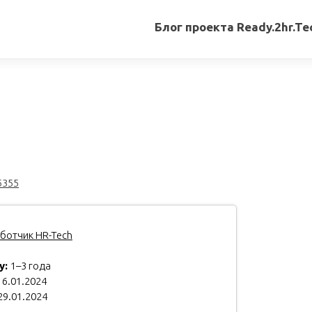
Блог проекта Ready.2hr.Te
Все
записи
Переводы
статей
Авторские
материалы
5355
Книги
ботчик HR-Tech
у:
1–3 года
6.01.2024
29.01.2024