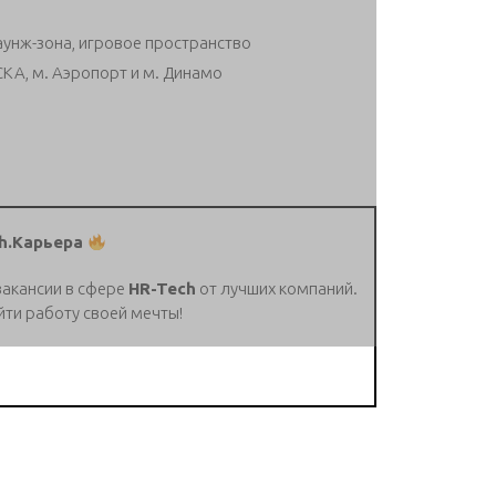
унж-зона, игровое пространство
КА, м. Аэропорт и м. Динамо
h.Карьера
вакансии в сфере
HR-Tech
от лучших компаний.
йти работу своей мечты!