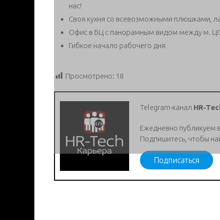
нас!
Своя кухня со всевозможными плюшками, ла
Офис в БЦ с панорамным видом между м. ЦС
Гибкое начало рабочего дня
Просмотрено:
18
Telegram-канал
HR-Tec
Ежедневно публикуем 
Подпишитесь, чтобы на
Подписаться