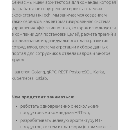
Сейчас мы ищем архитектора для команды, которая
разрабатывает внутренние сервисы в рамках
экосистемы HRTech. Мы занимаемся созданием
таких сервисов, как автоматизированная система
управления эффективностью, которая используется
в компании для постановки целей, расчета премий и
отслеживания индивидуального плана развития
сотрудников, система агрегации и сбора данных,
портал для сотрудников отдела кадров и многое
другое.
Наш стек: Golang, gRPC, REST, PostgreSQL, Kafka,
Kubernetes, Gitlab.
Чем предстоит заниматься:
работать одновременно с несколькими
продуктовыми командами HRTech;
разрабатывать целевую архитектуру ИТ-
продуктов, систем и платформ (в том числе, с