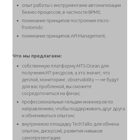
опыт работы с инструментами автоматизации
бизнес-процессов, в частности BPMS;
понимание принципов построения micro-
frontends;
понимание принципов API Management.
Что мы предлагаем:
собственную платформу MTS Ocean для
получения ИТ-ресурсов, а это значит, что
деплой, мониторинг, observability — не будут
для вас проблемой, вы сможете
сосредоточиться на фичах;
профессиональные гильдии инженеров по
направлениям, чтобы поддерживать друг друга
и обмениваться опытом;
внутреннюю площадку TechTalks для обмена
опытом, дискуссий, развития навыков
самопрезентации;