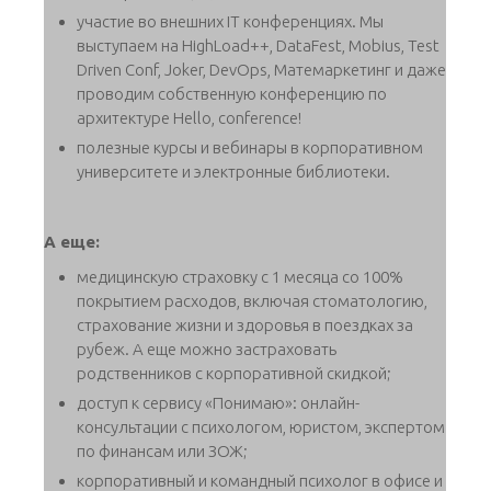
участие во внешних IT конференциях. Мы
выступаем на HighLoad++, DataFest, Mobius, Test
Driven Conf, Joker, DevOps, Матемаркетинг и даже
проводим собственную конференцию по
архитектуре Hello, conference!
полезные курсы и вебинары в корпоративном
университете и электронные библиотеки.
А еще:
медицинскую страховку с 1 месяца со 100%
покрытием расходов, включая стоматологию,
страхование жизни и здоровья в поездках за
рубеж. А еще можно застраховать
родственников с корпоративной скидкой;
доступ к сервису «Понимаю»: онлайн-
консультации с психологом, юристом, экспертом
по финансам или ЗОЖ;
корпоративный и командный психолог в офисе и