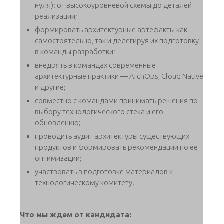
нуля): от высокоуровневой схемы до деталей
реализации;
формировать архитектурные артефакты как
самостоятельно, так и делегируя их подготовку
в команды разработки;
внедрять в командах современные
архитектурные практики — ArchOps, Cloud Native
и другие;
совместно с командами принимать решения по
выбору технологического стека и его
обновлению;
проводить аудит архитектуры существующих
продуктов и формировать рекомендации по ее
оптимизации;
участвовать в подготовке материалов к
технологическому комитету.
Что мы ждем от кандидата: