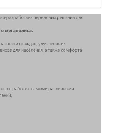
ния-разработчик передовых решений для
о мегаполиса.
пасности граждан, улучшения их
висов для населения, а также комфорта
тнер в работе с самыми различными
паний,