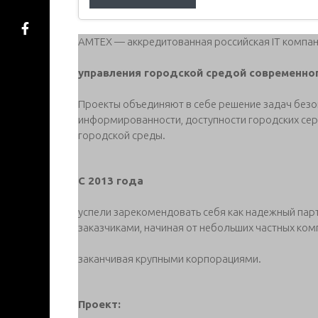
АМТЕХ — аккредитованная российская IT компа
управления городской средой современног
Проекты объединяют в себе решение задач безо
информированности, доступности городских сер
городской среды.
С 2013 года
успели зарекомендовать себя как надежный пар
заказчиками, начиная от небольших частных ком
заканчивая крупными корпорациями.
Проект: