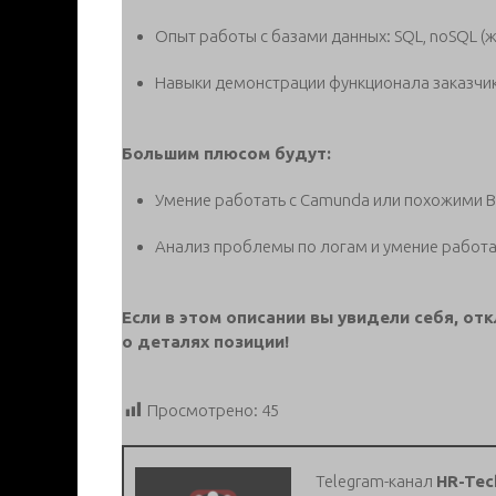
Опыт работы с базами данных: SQL, noSQL (ж
Навыки демонстрации функционала заказчик
Большим плюсом будут:
Умение работать с Camunda или похожими 
Анализ проблемы по логам и умение работать
Если в этом описании вы увидели себя, от
о деталях позиции!
Просмотрено:
45
Telegram-канал
HR-Tec