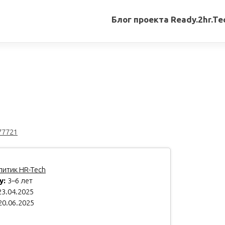
Блог проекта Ready.2hr.Te
Все
записи
Переводы
статей
Авторские
материалы
77721
Книги
итик HR-Tech
у:
3–6 лет
3.04.2025
20.06.2025