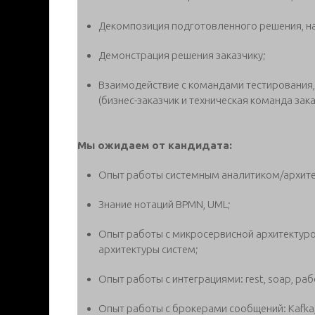
Декомпозиция подготовленного решения, н
Демонстрация решения заказчику;
Взаимодействие с командами тестирования,
(бизнес-заказчик и техническая команда зака
Мы ожидаем от кандидата:
Опыт работы системным аналитиком/архитек
Знание нотаций BPMN, UML;
Опыт работы с микросервисной архитектуро
архитектуры систем;
Опыт работы с интеграциями: rest, soap, раб
Опыт работы с брокерами сообщений: Kafka,