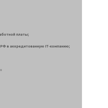
аботной платы;
РФ в аккредитованную IT-компанию;
ня