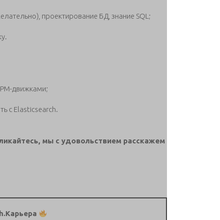
елательно), проектирование БД, знание SQL;
у.
BPM-движками;
 с Elasticsearch.
кликайтесь, мы с удовольствием расскажем
h.Карьера