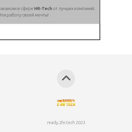
вакансии в сфере
HR-Tech
от лучших компаний.
йти работу своей мечты!
ready.2hr.tech 2023