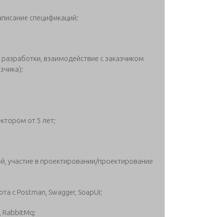
аписание спецификаций;
 разработки, взаимодействие с заказчиком
зчика);
тором от 5 лет;
й, участие в проектировании/проектирование
ота с Postman, Swagger, SoapUi;
 RabbitMq;