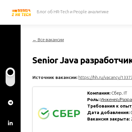
Перейти
к
Блог об HR-Tech и People аналитике
содержанию
← Все вакансии
Senior Java разработчи
Источник вакансии:
https://hh.ru/vacancy/1337
Компания:
Сбер. IT
Роль:
Инженер/Разра
Требования к опыт
Дата добавления:
0
Вакансия закрыта: