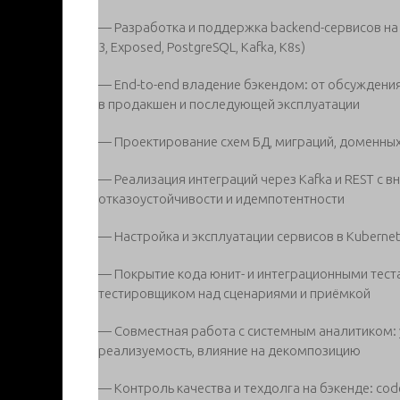
— Разработка и поддержка backend-сервисов на Ko
3, Exposed, PostgreSQL, Kafka, K8s)
— End-to-end владение бэкендом: от обсуждени
в продакшен и последующей эксплуатации
— Проектирование схем БД, миграций, доменных
— Реализация интеграций через Kafka и REST с 
отказоустойчивости и идемпотентности
— Настройка и эксплуатации сервисов в Kubernet
— Покрытие кода юнит- и интеграционными тестам
тестировщиком над сценариями и приёмкой
— Совместная работа с системным аналитиком: 
реализуемость, влияние на декомпозицию
— Контроль качества и техдолга на бэкенде: cod