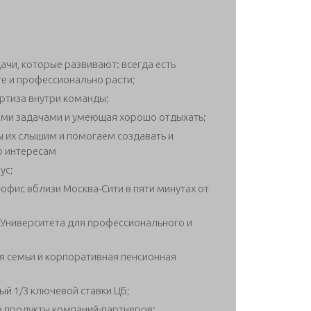
чи, которые развивают: всегда есть
е и профессионально расти;
ртиза внутри команды;
ми задачами и умеющая хорошо отдыхать;
ы их слышим и помогаем создавать и
о интересам
ус;
офис вблизи Москва-Сити в пяти минутах от
Университета для профессионального и
я семьи и корпоративная пенсионная
ый 1/3 ключевой ставки ЦБ;
а продукты компаний-партнеров;