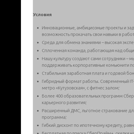
Условия
Инновационные, амбициозные проекты и зада
возможность прокачать свои навыки в работ
Среда для обмена знаниями – высокая экспе
Сплоченная команда, работающая над общи
Нашу культуру создают сами сотрудники – м
поддерживать корпоративные комьюнити п
Стабильная заработная плата и годовой бон
Гибридный формат работы. Современный IT-
метро «Кутузовская», с фитнес залом;
Более 400 образовательных программ Сбер
карьерного развития;
Расширенный ДМС, льготное страхование дл
программа;
Гибкий дисконт по ипотечному кредиту, равн
Бесплатная подписка СберПрайм+, скидки н