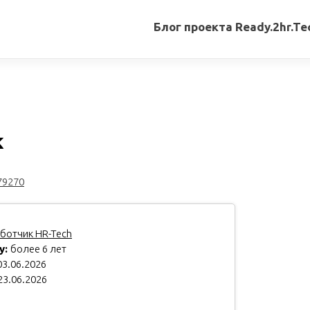
Блог проекта Ready.2hr.Te
Все
записи
Переводы
статей
к
Авторские
материалы
79270
Книги
ботчик HR-Tech
у:
более 6 лет
3.06.2026
23.06.2026