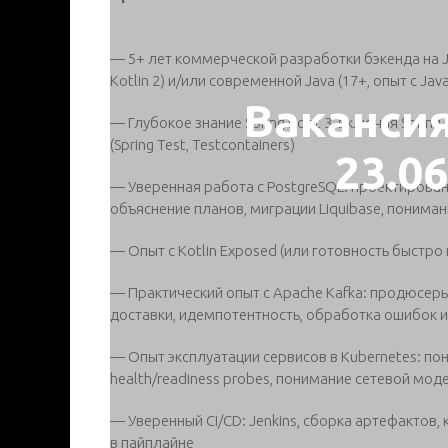
— 5+ лет коммерческой разработки бэкенда на JV
Kotlin 2) и/или современной Java (17+, опыт с Ja
Ваканси
— Глубокое знание Spring Boot 3, включая Spring 
(Spring Test, Testcontainers)
23.0
— Уверенная работа с PostgreSQL: проектирован
объяснение планов, миграции Liquibase, пониман
— Опыт с Kotlin Exposed (или готовность быстро
— Практический опыт с Apache Kafka: продюсер
доставки, идемпотентность, обработка ошибок 
— Опыт эксплуатации сервисов в Kubernetes: по
health/readiness probes, понимание сетевой мод
— Уверенный CI/CD: Jenkins, сборка артефактов,
в пайплайне