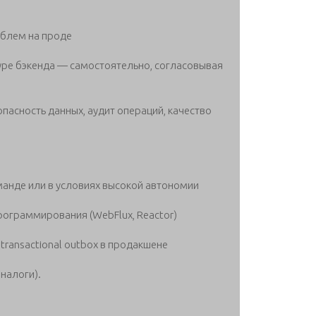
облем на проде
туре бэкенда — самостоятельно, согласовывая
асность данных, аудит операций, качество
анде или в условиях высокой автономии
программирования (WebFlux, Reactor)
transactional outbox в продакшене
налоги).