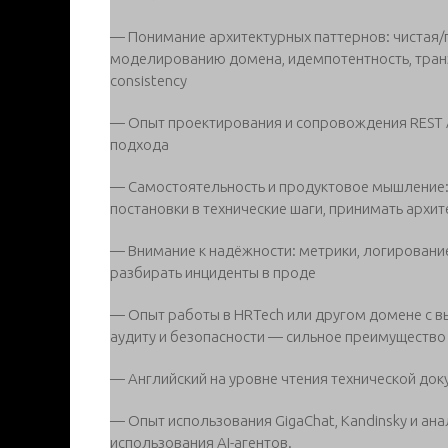
— Понимание архитектурных паттернов: чистая/г
моделированию домена, идемпотентность, транза
consistency
— Опыт проектирования и сопровождения REST A
подхода
— Самостоятельность и продуктовое мышление: 
постановки в технические шаги, принимать архит
— Внимание к надёжности: метрики, логирование,
разбирать инциденты в проде
— Опыт работы в HRTech или другом домене с в
аудиту и безопасности — сильное преимущество
— Английский на уровне чтения технической до
— Опыт использования GigaChat, Kandinsky и ана
использования AI-агентов.