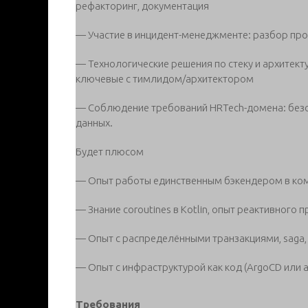
рефакторинг, документация
— Участие в инцидент-менеджменте: разбор пр
— Технологические решения по стеку и архитек
ключевые с тимлидом/архитектором
— Соблюдение требований HRTech-домена: безоп
данных.
Будет плюсом
— Опыт работы единственным бэкендером в ком
— Знание coroutines в Kotlin, опыт реактивного 
— Опыт с распределёнными транзакциями, saga, 
— Опыт с инфраструктурой как код (ArgoCD или а
Требования