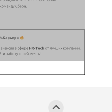
 команду Сбера.
h.Карьера
вакансии в сфере
HR-Tech
от лучших компаний.
йти работу своей мечты!