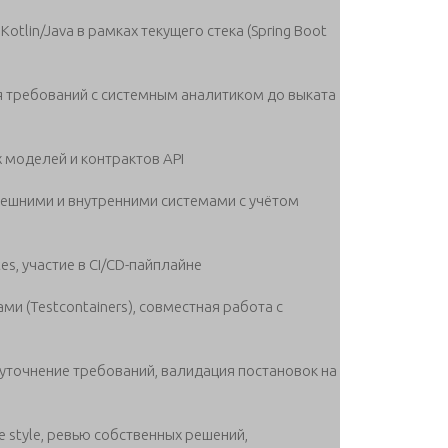
tlin/Java в рамках текущего стека (Spring Boot
я требований с системным аналитиком до выката
 моделей и контрактов API
внешними и внутренними системами с учётом
es, участие в CI/CD-пайплайне
и (Testcontainers), совместная работа с
уточнение требований, валидация постановок на
e style, ревью собственных решений,