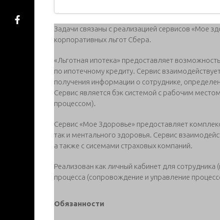
Задачи связаны с реализацией сервисов «Мое зд
корпоративных льгот Сбера.
«Льготная ипотека» предоставляет возможность
по ипотечному кредиту. Сервис взаимодействует
получения информации о сотруднике, определен
Сервис является бэк системой с рабочим место
процессом).
Сервис «Мое Здоровье» предоставляет комплекс 
так и ментального здоровья. Сервис взаимодейс
а также с сисемами страховых компаний.
Реализован как личный кабинет для сотрудника 
процесса (сопровождение и управление процесс
Обязанности