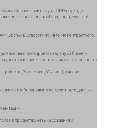
ексагональная архитектура, DDD-подход к
кционные паттерны (outbox, saga), eventual
PI (OpenAPI/Swagger), понимание контрактного
умение декомпозировать задачу из бизнес-
ектурные решения и нести за них ответственность
 трейсинг (Prometheus/Grafana), умение
ысокими требованиями к корректности данных,
кументации
логов в продуктах, навыки создания и