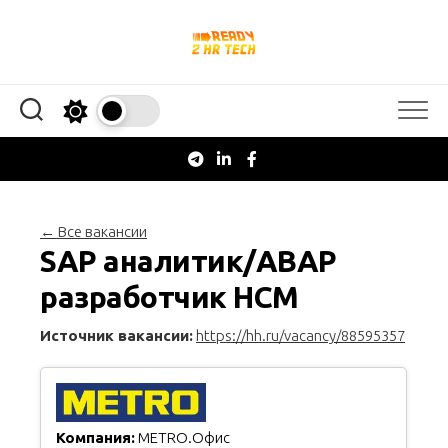
Перейти
к
содержанию
← Все вакансии
SAP аналитик/ABAP
разработчик HCM
Источник вакансии:
https://hh.ru/vacancy/88595357
Компания:
METRO.Офис