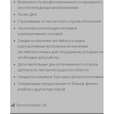
Возможность профессионального и карьерного
роста в международной компании
Полис ДМС
Страхование от несчастного случая и болезней
Частичная компенсация питания в
корпоративной столовой
Скидки на изучение английского языка,
корпоративная программа по изучению
английского языка для сотрудников, которым он
необходим для работы
Дополнительные дни оплачиваемого отпуска,
доплата по листам нетрудоспособности
Скидки на покупки в Торговых Центрах Компании
Специальные предложения от банков, фитнес-
клубов и других партнёров
Просмотрено:
20