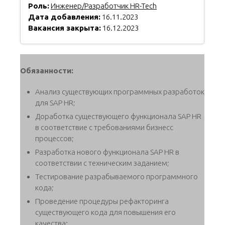
Роль:
Инженер/Разработчик HR-Tech
Дата добавления:
16.11.2023
Вакансия закрыта:
16.12.2023
Обязанности:
Анализ существующих программных разработок
для SAP HR;
Доработка существующего функционала SAP HR
в соответствие с требованиями бизнесс
процессов;
Разработка нового функционала SAP HR в
соответствии с техническим заданием;
Тестирование разрабываемого программного
кода;
Проведение процедуры рефакторинга
существующего кода для повышения его
качества;