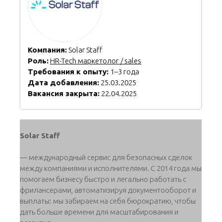
Компания:
Solar Staff
Роль:
HR-Tech маркетолог / sales
Требования к опыту:
1–3 года
Дата добавления:
25.03.2025
Вакансия закрыта:
22.04.2025
Solar Staff
— международный сервис для безопасных сделок
между компаниями и исполнителями. С 2014 года мы
помогаем бизнесу быстро и легально работать с
фрилансерами, автоматизируя документооборот и
выплаты: мы забираем на себя бюрократию, чтобы
дать больше времени для масштабирования и