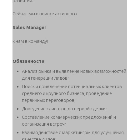
развития.
Сейчас мы в поиске активного
Sales Manager
к нам в команду!
Обязанности
Анализ рынка и выявление новых возможностей
для генерации лидов;
Поиск и привлечение потенциальных клиентов
среднего и крупного бизнеса, проведение
первичных переговоров;
Доведение клиентов до первой сделки;
Составление коммерческих предложений и
организация встреч;
Взаимодействие с маркетингом для улучшения
качества лидов;