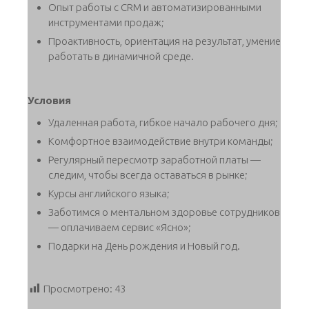
Опыт работы с CRM и автоматизированными
инструментами продаж;
Проактивность, ориентация на результат, умение
работать в динамичной среде.
Условия
Удаленная работа, гибкое начало рабочего дня;
Комфортное взаимодействие внутри команды;
Регулярный пересмотр заработной платы —
следим, чтобы всегда оставаться в рынке;
Курсы английского языка;
Заботимся о ментальном здоровье сотрудников
— оплачиваем сервис «Ясно»;
Подарки на День рождения и Новый год.
Просмотрено:
43