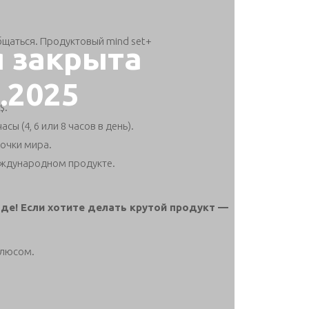
бщаться. Продуктовый mind set+
я закрыта
4.2025
$.
ы (4, 6 или 8 часов в день).
очки мира.
международном продукте.
де! Если хотите делать крутой продукт —
плюсом.