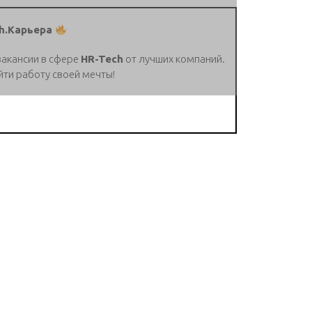
h.Карьера
вакансии в сфере
HR-Tech
от лучших компаний.
йти работу своей мечты!