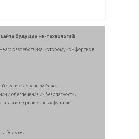
авайте будущее HR-технологий!
React разработчика, которому комфортно в
 0 с использованием React.
й и обеспечение их безопасности.
пыта и внедрение новых функций.
т и больше.