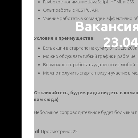
Глубокое понимание JavaScript, HTML и CSS.
Опыт работы с RESTful API.
Умение работать в команде и эффективно о
Ваканси
23.0
Условия и преимущества:
Есть акции в стартапе на сумму от 50 до 200к 
Можно обсуждать гибкий график и рабочие час
Возможность работать удаленно из любой т
Можно получить стартап-визу и участие в 
Откликайтесь, будем рады видеть в коман
вам сюда)
Небольшое сопроводительное будет большим 
Просмотрено:
22