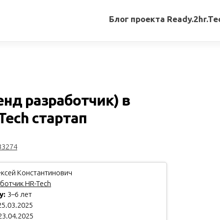
Блог проекта Ready.2hr.Te
Все
записи
Переводы
статей
енд разработчик) в
Авторские
ech стартап
материалы
Книги
33274
ксей Константинович
ботчик HR-Tech
у:
3–6 лет
5.03.2025
23.04.2025