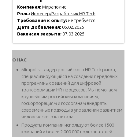
Компания:
Мираполис
Роль:
Инженер/Разработчик HR-Tech
Требования к опыту:
не требуется
Дата добавления:
06.02.2025
Вакансия закрыта:
07.03.2025
О НАС
Mirapolis – лидер российского HR-Tech рынка,
специализирующийся на создании передовых
программных решений для цифровой
трансформации HR-процессов. Мы помогаем
крупнейшим российским компаниям,
госкорпорациям и госорганам внедрять
современные подходы в управлении развитием
человеческого капитала.
Продукты компании используют более 1500
компаний и более 2 000 000 пользователей.