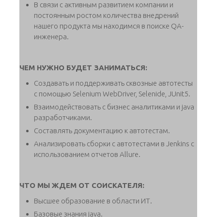
В связи с активным развитием компании и
постоянным ростом количества внедрений
нашего продукта мы находимся в поиске QA-
инженера.
ЧЕМ НУЖНО БУДЕТ ЗАНИМАТЬСЯ:
Создавать и поддерживать сквозные автотесты
с помощью Selenium WebDriver, Selenide, JUnit5.
Взаимодействовать с бизнес аналитиками и java
разработчиками.
Составлять документацию к автотестам.
Анализировать сборки с автотестами в Jenkins с
использованием отчетов Allure.
ЧТО МЫ ЖДЕМ ОТ СОИСКАТЕЛЯ:
Высшее образование в области ИТ.
Базовые знания java.