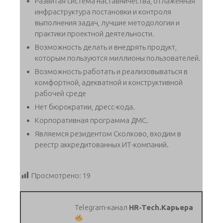
Развитая система наставничества, отлаженная
инфраструктура постановки и контроля
выполнения задач, лучшие методологии и
практики проектной деятельности.
Возможность делать и внедрять продукт,
которым пользуются миллионы пользователей.
Возможность работать и реализовываться в
комфортной, адекватной и конструктивной
рабочей среде
Нет бюрократии, дресс-кода.
Корпоративная программа ДМС.
Являемся резидентом Сколково, входим в
реестр аккредитованных ИТ-компаний.
Просмотрено:
19
Telegram-канал
HR-Tech.Карьера