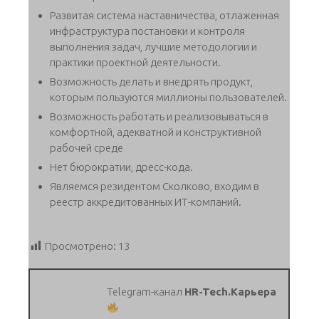
Развитая система наставничества, отлаженная
инфраструктура постановки и контроля
выполнения задач, лучшие методологии и
практики проектной деятельности.
Возможность делать и внедрять продукт,
которым пользуются миллионы пользователей.
Возможность работать и реализовываться в
комфортной, адекватной и конструктивной
рабочей среде
Нет бюрократии, дресс-кода.
Являемся резидентом Сколково, входим в
реестр аккредитованных ИТ-компаний.
Просмотрено:
13
Telegram-канал
HR-Tech.Карьера