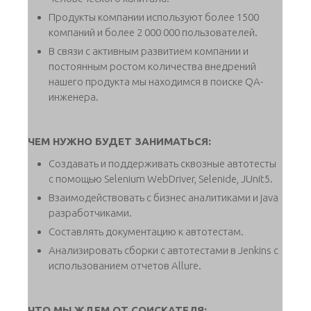
Продукты компании используют более 1500
компаний и более 2 000 000 пользователей.
В связи с активным развитием компании и
постоянным ростом количества внедрений
нашего продукта мы находимся в поиске QA-
инженера.
ЧЕМ НУЖНО БУДЕТ ЗАНИМАТЬСЯ:
Создавать и поддерживать сквозные автотесты
с помощью Selenium WebDriver, Selenide, JUnit5.
Взаимодействовать с бизнес аналитиками и java
разработчиками.
Составлять документацию к автотестам.
Анализировать сборки с автотестами в Jenkins с
использованием отчетов Allure.
ЧТО МЫ ЖДЕМ ОТ СОИСКАТЕЛЯ: