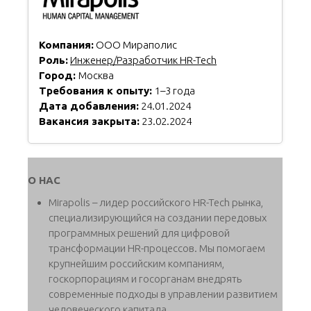
Компания:
ООО Мираполис
Роль:
Инженер/Разработчик HR-Tech
Город:
Москва
Требования к опыту:
1–3 года
Дата добавления:
24.01.2024
Вакансия закрыта:
23.02.2024
О НАС
Mirapolis – лидер российского HR-Tech рынка,
специализирующийся на создании передовых
программных решений для цифровой
трансформации HR-процессов. Мы помогаем
крупнейшим российским компаниям,
госкорпорациям и госорганам внедрять
современные подходы в управлении развитием
человеческого капитала.