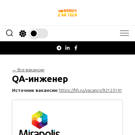
Перейти
к
содержанию
← Все вакансии
QA-инженер
Источник вакансии:
https://hh.ru/vacancy/92123141