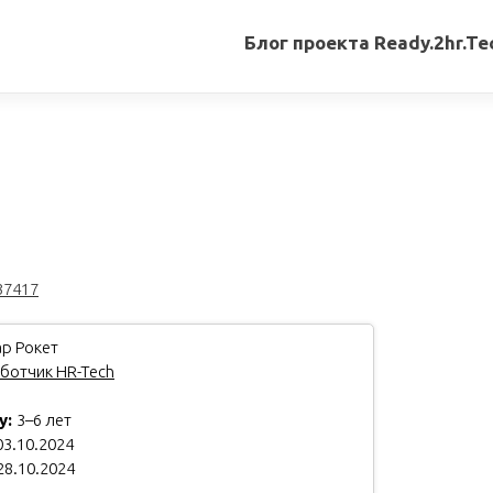
Блог проекта Ready.2hr.Te
Все
записи
Переводы
статей
Авторские
материалы
37417
Книги
р Рокет
ботчик HR-Tech
у:
3–6 лет
3.10.2024
28.10.2024