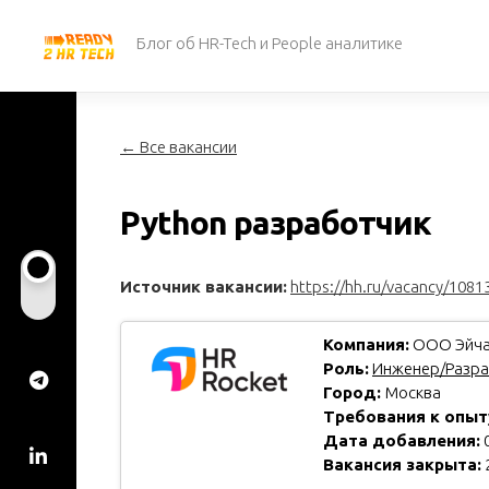
Перейти
к
Блог об HR-Tech и People аналитике
содержанию
← Все вакансии
Python разработчик
Источник вакансии:
https://hh.ru/vacancy/1081
Компания:
ООО Эйча
Роль:
Инженер/Разра
Город:
Москва
Требования к опыт
Дата добавления:
0
Вакансия закрыта: