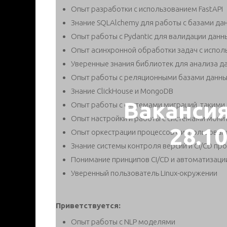
Опыт разработки с использованием FastAPI
Знание SQLAlchemy для работы с базами да
Опыт работы с Pydantic для валидации данн
Опыт асинхронной обработки задач с испол
Уверенные знания библиотек для анализа данны
Опыт работы с реляционными базами данных
Знание ClickHouse и MongoDB
Ваканси
Опыт работы с системами миграций, такими 
Опыт настройки и работы с системами монито
28.1
Опыт оркестрации процессов с использовани
Знание системы контроля версий и CI/CD про
Понимание принципов CI/CD и автоматизаци
Уверенный пользователь Linux-окружении
Приветствуется:
Опыт работы с NLP моделями