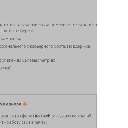
екте с использованием современных технологий и
вития в сфере AI.
 компании;
ионального и карьерного роста. Поддержка
остижению целевых метрик;
о мск).
h.Карьера
вакансии в сфере
HR-Tech
от лучших компаний.
йти работу своей мечты!