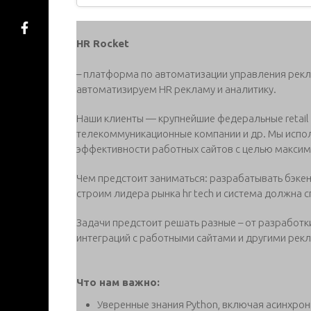
HR Rocket
– платформа по автоматизации управления рек
автоматизируем HR рекламу и аналитику.
Наши клиенты — крупнейшие федеральные retail с
телекоммуникационные компании и др. Мы испо
эффективности работных сайтов с целью макси
Чем предстоит заниматься: разрабатывать бэке
строим лидера рынка hr tech и система должна 
Задачи предстоит решать разные – от разработк
интеграций с работными сайтами и другими ре
Что нам важно:
Уверенные знания Python, включая асинхр