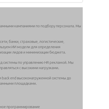
ламными кампаниями по подбору персонала. Мы
ети, банки, страховые, логистические,
льзуем ИИ модели для определения
мизации лидов и минимизации бюджета.
нд системы по управлению HR рекламой. Мы
справляться с высокими нагрузками.
и back end высоконагруженной системы до
кламными площадками.
онное программирование