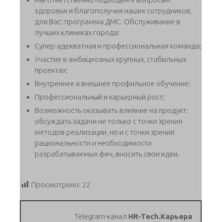
здоровья и благополучия наших сотрудников,
для Вас: программа ДМС. Обслуживание в
лучших клиниках города;
Супер-адекватная и профессиональная команда;
Участие в амбициозных крупных, стабильных
проектах;
Внутреннее и внешнее профильное обучение;
Профессиональный и карьерный рост;
Возможность оказывать влияние на продукт:
обсуждать задачи не только с точки зрения
методов реализации, но и с точки зрения
рациональности и необходимости
разрабатываемых фич, вносить свои идеи.
Просмотрено:
22
Telegram-канал
HR-Tech.Карьера