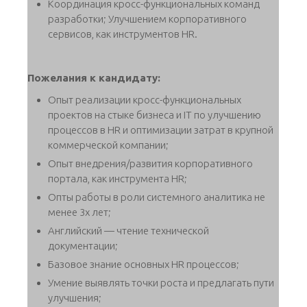
Координация кросс-функциональных команд
разработки; Улучшением корпоративного
сервисов, как инструментов HR.
Пожелания к кандидату:
Опыт реализации кросс-функциональных
проектов на стыке бизнеса и IT по улучшению
процессов в HR и оптимизации затрат в крупной
коммерческой компании;
Опыт внедрения/развития корпоративного
портала, как инструмента HR;
Опты работы в роли системного аналитика не
менее 3х лет;
Английский — чтение технической
документации;
Базовое знание основных HR процессов;
Умение выявлять точки роста и предлагать пути
улучшения;