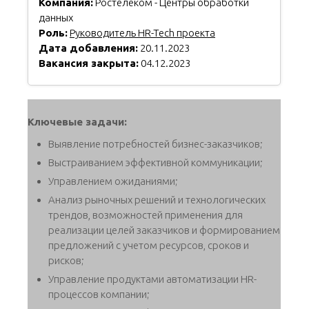
Компания:
Ростелеком - Центры обработки
данных
Роль:
Руководитель HR-Tech проекта
Дата добавления:
20.11.2023
Вакансия закрыта:
04.12.2023
Ключевые задачи:
Выявление потребностей бизнес-заказчиков;
Выстраиванием эффективной коммуникации;
Управлением ожиданиями;
Анализ рыночных решений и технологических
трендов, возможностей применения для
реализации целей заказчиков и формированием
предложений с учетом ресурсов, сроков и
рисков;
Управление продуктами автоматизации HR-
процессов компании;