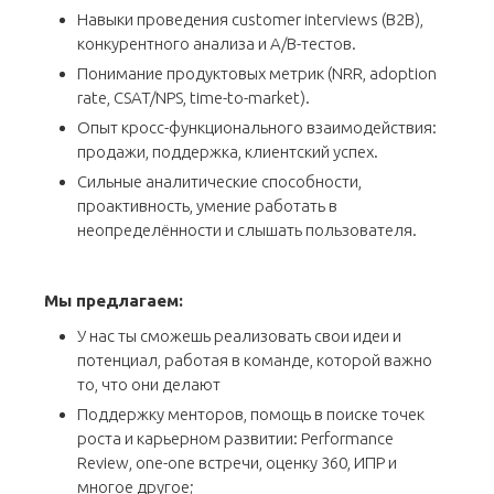
Навыки проведения customer interviews (B2B),
конкурентного анализа и A/B-тестов.
Понимание продуктовых метрик (NRR, adoption
rate, CSAT/NPS, time-to-market).
Опыт кросс-функционального взаимодействия:
продажи, поддержка, клиентский успех.
Сильные аналитические способности,
проактивность, умение работать в
неопределённости и слышать пользователя.
Мы предлагаем:
У нас ты сможешь реализовать свои идеи и
потенциал, работая в команде, которой важно
то, что они делают
Поддержку менторов, помощь в поиске точек
роста и карьерном развитии: Performance
Review, one-one встречи, оценку 360, ИПР и
многое другое;