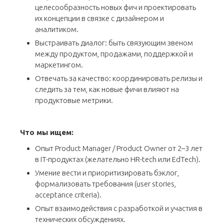
целесообразность новых фич и проектировать
их концепции в связке с дизайнером и
аналитиком.
Выстраивать диалог: быть связующим звеном
между продуктом, продажами, поддержкой и
маркетингом.
Отвечать за качество: координировать релизы и
следить за тем, как новые фичи влияют на
продуктовые метрики.
Что мы ищем:
Опыт Product Manager / Product Owner от 2–3 лет
в IT-продуктах (желательно HR-tech или EdTech).
Умение вести и приоритизировать бэклог,
формализовать требования (user stories,
acceptance criteria).
Опыт взаимодействия с разработкой и участия в
технических обсуждениях.