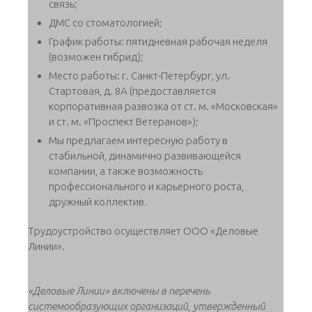
связь;
ДМС со стоматологией;
График работы: пятидневная рабочая неделя
(возможен гибрид);
Место работы: г. Санкт-Петербург, ул.
Стартовая, д. 8А (предоставляется
корпоративная развозка от ст. м. «Московская»
и ст. м. «Проспект Ветеранов»);
Мы предлагаем интересную работу в
стабильной, динамично развивающейся
компании, а также возможность
профессионального и карьерного роста,
дружный коллектив.
Трудоустройство осуществляет ООО «Деловые
Линии».
«Деловые Линии» включены в перечень
системообразующих организаций, утвержденный