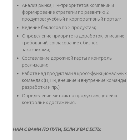
Анализ рынка, HR-приоритетов компании и
формирование стратегии по развитию 2
продуктов: учебный и корпоративный портал;
Ведение бэклогов по 2 продуктам;
Определение приоритета доработок, описание
требований, согласование с бизнес-
заказчиками;
Составление дорожной карты и контроль
реализации;
Работа над продуктами в кросс-функциональных
командах (IT, HR, внешние и внутренние команды
разработки и пр.)
Определение метрик по продуктам, целей и
контроль их достижения.
НАМ С ВАМИ ПО ПУТИ, ЕСЛИ У ВАС ЕСТЬ: