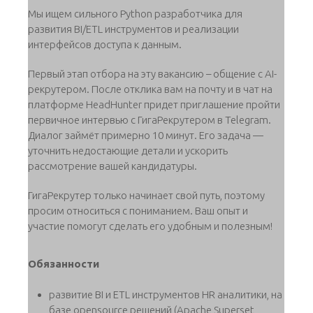
Мы ищем сильного Python разработчика для
развития BI/ETL инструментов и реализации
интерфейсов доступа к данным.
Первый этап отбора на эту вакансию – общение с AI-
рекрутером. После отклика вам на почту и в чат на
платформе HeadHunter придет приглашение пройти
первичное интервью с ГигаРекрутером в Telegram.
Диалог займёт примерно 10 минут. Его задача —
уточнить недостающие детали и ускорить
рассмотрение вашей кандидатуры.
ГигаРекрутер только начинает свой путь, поэтому
просим относиться с пониманием. Ваш опыт и
участие помогут сделать его удобным и полезным!
Обязанности
развитие BI и ETL инструментов HR аналитики, на
базе opensource решений (Apache Superset,