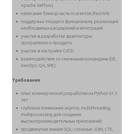
Apache AirFlow)
написание бэкенд части AI агентов (FastAPI)
поддержка текущего функционала, реализация
необходимых расширений и интеграций
участие в разработке архитектуры
программного продукта
участие в настройке CI/CD
взаимодействие со смежными командами (DE,
DevOps, QA, SRE).
Требования
опыт коммерческой разработки на Python от 3
лет
глубокое понимание asyncio, multithreading,
multiprocessing для создания
высокопроизводительных приложений
продвинутые знания SQL: сложные JOIN, CTE,