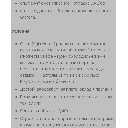
опыт с Airflow: написание и отладка DAG’ов
опыт создания дашбордов для мониторинга в
Grafana.
Условия
Офис (AgileHome) рядом со станцией метро
Кутузовская со всеми удобствами (столовые +
множество кафе + кухни с холодильниками,
кофемашинами; бесплатный спортзал;
бесплатная подземная парковка; места для
отдыха — настольный теннис, несколько
PlayStation, кикер, бильярд)
Достойная заработная плата (оклад + премии)
Возможность работать с современным стеком
технологий
Социальный̆ пакет (ДМС)
Огромный каталог образовательных программ,
возможность обучения и сертификации за счет