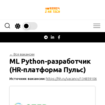
Перейти
к
содержанию
← Все вакансии
ML Python-разработчик
(HR-платформа Пульс)
Источник вакансии:
https://hh.ru/vacancy/134859106