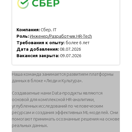
Компания:
Сбер. IT
Роль:
Инженер/Разработчик HR-Tech
Требования к опыту:
более 6 лет
Дата добавления:
08.07.2026
Вакансия закрыта:
09.07.2026
Наша команда занимается развитием платформы
данных в блоке «Люди и Культура».
Создаваемые нами Data-продукты являются
основой для комплексной HR-аналитики,
углубленных исследований по человеческим
ресурсам и создания эффективных ML-моделей. Они
помогают принимать осознанные решения на основе
реальных данных.