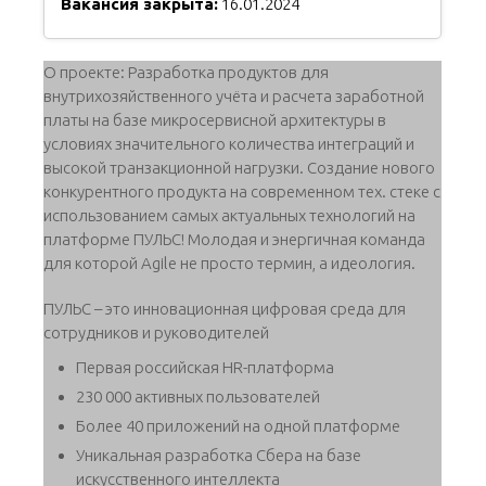
Вакансия закрыта:
16.01.2024
О проекте: Разработка продуктов для
внутрихозяйственного учёта и расчета заработной
платы на базе микросервисной архитектуры в
условиях значительного количества интеграций и
высокой транзакционной нагрузки. Создание нового
конкурентного продукта на современном тех. стеке с
использованием самых актуальных технологий на
платформе ПУЛЬС! Молодая и энергичная команда
для которой Agile не просто термин, а идеология.
ПУЛЬС – это инновационная цифровая среда для
сотрудников и руководителей
Первая российская HR-платформа
230 000 активных пользователей
Более 40 приложений на одной платформе
Уникальная разработка Сбера на базе
искусственного интеллекта