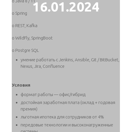
o Java 8 / 11
16.01.2024
o Spring
o REST, Kafka
o WildFly, SpringBoot
o Postgre SQL
умение работать с Jenkins, Ansible, Git / BitBucket,
Nexus, Jira, Confluence
Условия
формат работы — офис/гибрид
достойная заработная плата (оклад + годовая
премия)
льготная ипотека для сотрудников от 4%
передовые технологии и высоконагруженные
системы