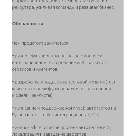
формировать кадровые резервы без участия
рекрутера, усиливая команды и развивая бизнес.
Обязанности
Чем предстоит заниматься:
• ручное функциональное, регрессионное и
интеграционное тестирование web, backend-
сервисов и AI-агентов
• разработка и поддержка тестовой модели (тест-
кейсы по новому функционалу и регрессионной
модели, чек-листы)
• написание и поддержка Api и Web автотестов на
Python (в т.ч. smoke, интеграционные, e2e)
• анализ allure отчетов прогона автотестов в CI,
локализация и заведение дефектов