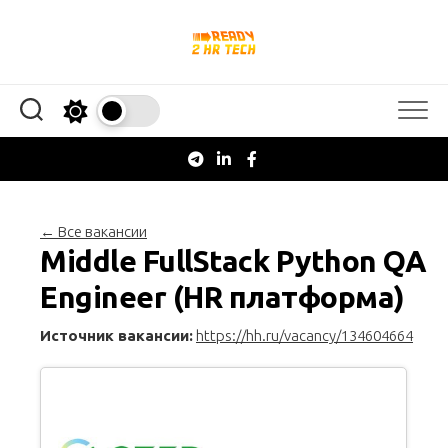
Перейти
к
содержанию
← Все вакансии
Middle FullStack Python QA
Engineer (HR платформа)
Источник вакансии:
https://hh.ru/vacancy/134604664