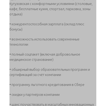
Кутузовская с комфортными условиями (столовые,
кафе, бесплатные кухня, спортзал, парковка, зоны
отдыха)
• конкурентоспособная зарплата (оклад плюс
бонусы)
• возможность использовать современные
технологии
• полный соцпакет (включая добровольное
медицинское страхование)
• обширный выбор образовательных программ и
сертификаций за счёт компании
• программу льготного кредитования в Сбере
• скидки у партнёров компании
• шанс поучаствовать в масштабных инновационных