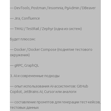
— DevTools, Postman / Insomnia, PgAdmin / DBeaver
— Jira, Confluence
— TM4J / TestRail / Zephyr (одна из систем)
Будет плюсом:
— Docker / Docker Compose (поднятие тестового
окружения)
— gRPC, GraphQL
3. AI и современные подходы
— опыт использования AI-ассистентов: GitHub
Copilot, JetBrains AI, Cursor или аналоги
— составление промптов для генерации тест-кейсов,
тестовых данных