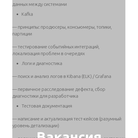
данных между системами
Kafka
— принципы: продюсеры, консьюмеры, топики,
партиции
— тестирование событийных интеграций,
локализация проблем в очередях
Логи и диагностика
— поиск и анализ логов в Kibana (ELK) / Grafana
— первичное расследование дефекта, сбор
диагностики для разработчика
Тестовая документация
— написание и актуализация тест-кейсов (разумный
уровень детализации)
Вакансия