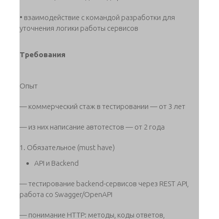
• взаимодействие с командой разработки для
уточнения логики работы сервисов
Требования
Опыт
— коммерческий стаж в тестировании — от 3 лет
— из них написание автотестов — от 2 года
1. Обязательное (must have)
API и Backend
— тестирование backend-сервисов через REST API,
работа со Swagger/OpenAPI
— понимание HTTP: методы, коды ответов,