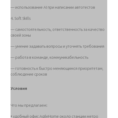
— использование AI при написании автотестов
4. Soft Skills
— самостоятельность, ответственность за качество
своей зоны
— умение задавать вопросы и уточнять требования
— работа в команде, коммуникабельность
— готовность к быстро меняющимся приоритетам,
соблюдение сроков
Условия
Что мы предлагаем:
• удобный офис AgileHome около станции метро