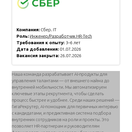
Компания:
Сбер. IT
Роль:
Инженер/Разработчик HR-Tech
Требования к опыту:
3–6 лет
Дата добавления:
01.07.2026
Вакансия закрыта:
26.07.2026
Наша команда разрабатывает AI-продукты для
управления талантами — от внешнего найма до
внутренней мобильности. Мы автоматизируем
ключевые этапы рекрутмента, чтобы сделать
процесс быстрее и удобнее. Среди наших решений —
ГигаРекрутер, AI-помощник для первичных интервью
с кандидатами, и предиктивная система подбора
внутренних сотрудников на роли и проекты. Это
позволяет HR-партнерам и руководителям