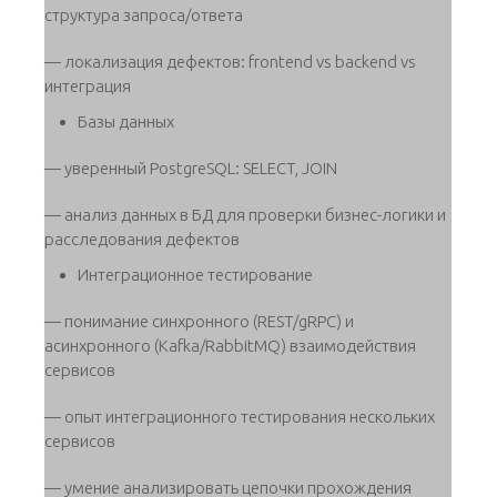
структура запроса/ответа
— локализация дефектов: frontend vs backend vs
интеграция
Базы данных
— уверенный PostgreSQL: SELECT, JOIN
— анализ данных в БД для проверки бизнес-логики и
расследования дефектов
Интеграционное тестирование
— понимание синхронного (REST/gRPC) и
асинхронного (Kafka/RabbitMQ) взаимодействия
сервисов
— опыт интеграционного тестирования нескольких
сервисов
— умение анализировать цепочки прохождения