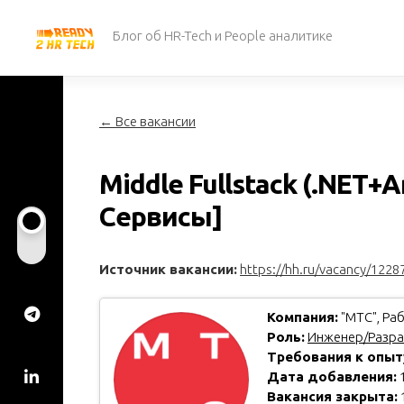
Перейти
к
Блог об HR-Tech и People аналитике
содержанию
← Все вакансии
Middle Fullstack (.NET+A
Сервисы]
Источник вакансии:
https://hh.ru/vacancy/1228
Компания:
"МТС", Раб
Роль:
Инженер/Разра
Требования к опыт
Дата добавления:
1
Вакансия закрыта: