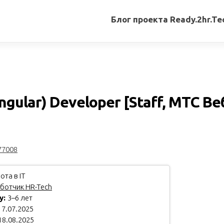
Блог проекта Ready.2hr.Te
Все
записи
Переводы
статей
ngular) Developer [Staff, МТС Ве
Авторские
материалы
Книги
77008
ота в IT
ботчик HR-Tech
у:
3–6 лет
7.07.2025
18.08.2025