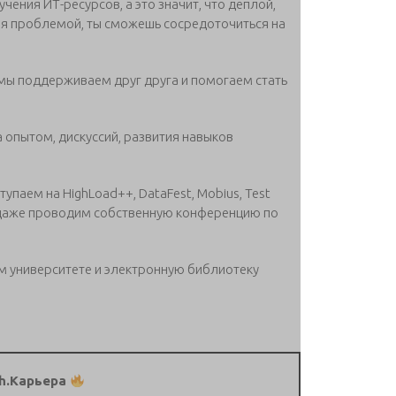
ения ИТ-ресурсов, а это значит, что деплой,
тебя проблемой, ты сможешь сосредоточиться на
мы поддерживаем друг друга и помогаем стать
 опытом, дискуссий, развития навыков
упаем на HighLoad++, DataFest, Mobius, Test
 и даже проводим собственную конференцию по
м университете и электронную библиотеку
h.Карьера