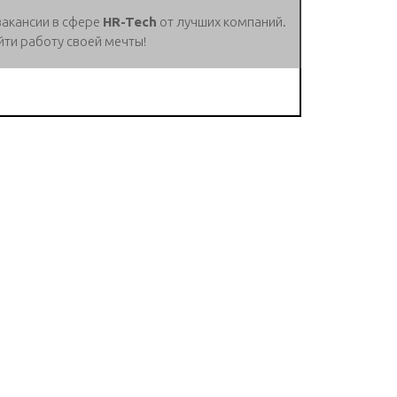
вакансии в сфере
HR-Tech
от лучших компаний.
йти работу своей мечты!