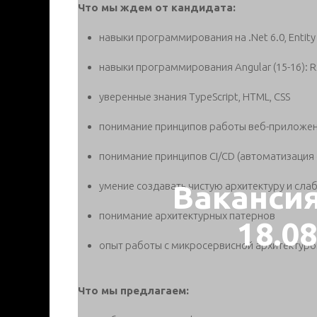
Что мы ждем от кандидата:
навыки программирования на .Net 6.0, Entity
навыки программирования Angular (15-16): Rx
уверенные знания TypeScript, HTML, CSS
понимание принципов работы веб-приложени
понимание принципов CI/CD (автоматизация 
Ваканси
умение создавать чистую архитектуру и сла
понимание архитектурных патернов
18.0
опыт работы с микросервисной архитектур
Что мы предлагаем: