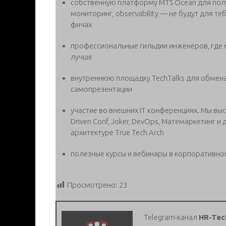
собственную платформу MTS Ocean для получ
мониторинг, observability — не будут для 
фичах
профессиональные гильдии инженеров, где 
лучше
внутреннюю площадку TechTalks для обмена
самопрезентации
участие во внешних IT конференциях. Мы выст
Driven Conf, Joker, DevOps, Матемаркетинг
архитектуре True Tech Arch
полезные курсы и вебинары в корпоративно
Просмотрено:
23
Telegram-канал
HR-Tec