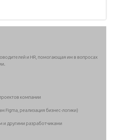
ководителей и HR, помогающая им в вопросах
ми.
 проектов компании
ам Figma, реализация бизнес-логики)
м и другими разработчиками