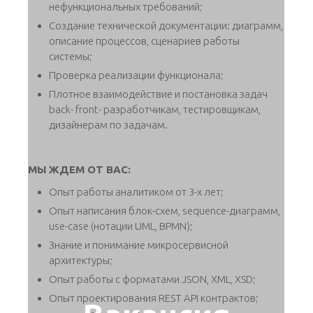
нефункциональных требований;
Создание технической документации: диаграмм,
описание процессов, сценариев работы
системы;
Проверка реализации функционала;
Плотное взаимодействие и постановка задач
back- front- разработчикам, тестировщикам,
дизайнерам по задачам.
МЫ ЖДЕМ ОТ ВАС:
Опыт работы аналитиком от 3-х лет;
Опыт написания блок-схем, sequence-диаграмм,
use-case (нотации UML, BPMN);
Знание и понимание микросервисной
архитектуры;
Опыт работы с форматами JSON, XML, XSD;
Опыт проектирования REST API контрактов;