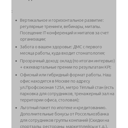
:
Вертикальное и горизонтальное развитие:
регулярные тренинги, вебинары, митапы.
Посещение IT-конференций и митапов за счет
организации;
Забота о вашем здоровье: ДМС с первого
месяца работы, куда входит стоматология;
Прозрачный доход: оклад (по итогам интервью)
+ ежеквартальные премии по результатам KPI;
Офисный или гибридный формат работы. Наш
офис находятся в Москве по адресу
ул.Профсоюзная 125А, метро Тёплый стан (есть
парковка для сотрудников, тренажерный зал на
территории офиса, столовая);
Льготный пакет по ипотеке и кредитованию.
Дополнительные бонусы от Россельхозбанка
для сотрудников группы компаний (Скидки на
спортзалы, рестораны, маркетплейсы и т.д.).