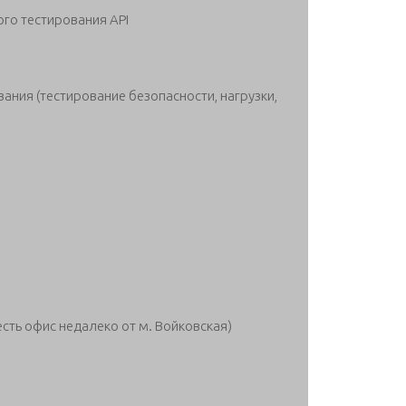
го тестирования API
ания (тестирование безопасности, нагрузки,
сть офис недалеко от м. Войковская)