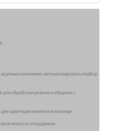
а.
т крупным компаниям автоматизировать подбор
ный для обработки резюме и общения с
для адаптации новичков в команде
вовлеченности сотрудников