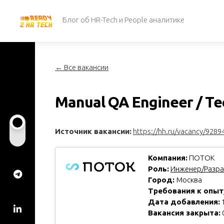
Перейти
к
Блог об HR-Tech и People аналитике
содержанию
← Все вакансии
Manual QA Engineer / Те
Источник вакансии:
https://hh.ru/vacancy/9289
Компания:
ПОТОК
Роль:
Инженер/Разра
Город:
Москва
Требования к опыт
Дата добавления:
1
Вакансия закрыта: