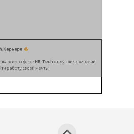
h.Карьера
вакансии в сфере
HR-Tech
от лучших компаний.
йти работу своей мечты!