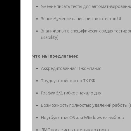
Умение писать тесты для автоматизированно
Знание\умение написания автотестов UI
Знания\опыт в специфических видах тестиров
usability)
Что мы предлагаем:
Аккредитованная IT-компания
Трудоустройство по ТК РФ
График 5/2, гибкое начало дня
Возможность полностью удаленнй работы (е
Ноутбук с macOS или Windows на выбоор
ДМС после испытательного срока