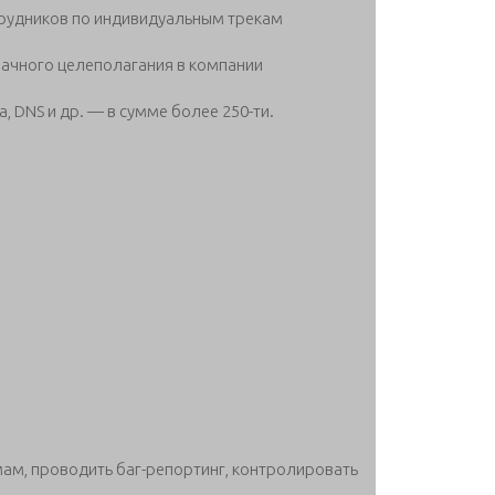
трудников по индивидуальным трекам
рачного целеполагания в компании
, DNS и др. — в сумме более 250-ти.
ам, проводить баг-репортинг, контролировать