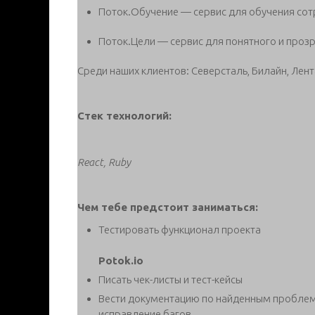
Поток.Обучение — сервис для обучения со
Поток.Цели — сервис для понятного и проз
Среди наших клиентов: Северсталь, Билайн, Лента
Стек технологий:
React, Ruby
Чем тебе предстоит заниматься:
Тестировать функционал проекта
Potok.io
Писать чек-листы и тест-кейсы
Вести документацию по найденным проблем
исправление багов