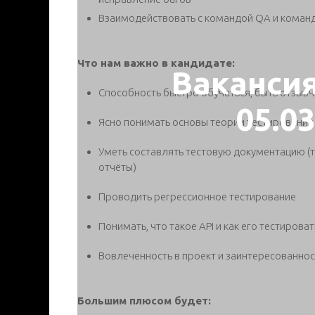
Взаимодействовать с командой QA и коман
Что нам важно в кандидате:
Ваканси
Способность быстро обучаться, быть отзыв
05.0
Ясно понимать основы теории тестирования
Уметь составлять тестовую документацию (те
отчёты)
Проводить регрессионное тестирование
Понимать, что такое API и как его тестироват
Вовлеченность в проект и заинтересованнос
Большим плюсом будет: