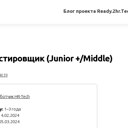
Блог проекта Ready.2hr.Te
Все
записи
Переводы
статей
стировщик (Junior +/Middle)
Авторские
материалы
4639
Книги
ботчик HR-Tech
у:
1–3 года
4.02.2024
05.03.2024