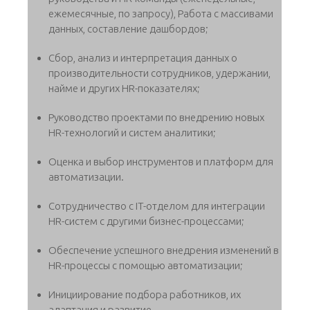
ежемесячные, по запросу), Работа с массивами
данных, составление дашбордов;
Сбор, анализ и интерпретация данных о
производительности сотрудников, удержании,
найме и других HR-показателях;
Руководство проектами по внедрению новых
HR-технологий и систем аналитики;
Оценка и выбор инструментов и платформ для
автоматизации.
Сотрудничество с IT-отделом для интеграции
HR-систем с другими бизнес-процессами;
Обеспечение успешного внедрения изменений в
HR-процессы с помощью автоматизации;
Инициирование подбора работников, их
адаптация и развитие.