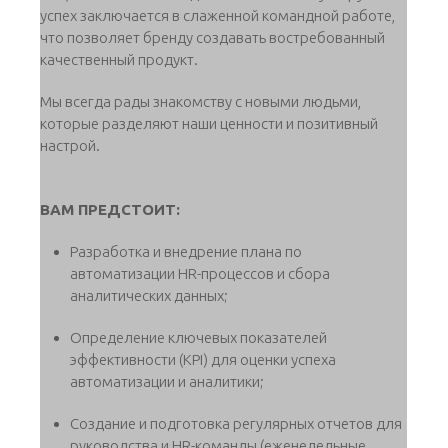
успех заключается в слаженной командной работе,
что позволяет бренду создавать востребованный
качественный продукт.
Мы всегда рады знакомству с новыми людьми,
которые разделяют наши ценности и позитивный
настрой.
ВАМ ПРЕДСТОИТ:
Разработка и внедрение плана по
автоматизации HR-процессов и сбора
аналитических данных;
Определение ключевых показателей
эффективности (KPI) для оценки успеха
автоматизации и аналитики;
Создание и подготовка регулярных отчетов для
руководства и HR-команды (еженедельные,