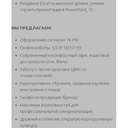
Владение Excel на высоком уровне, умение
строить презентации в PowerPoint, 1С.
МЫ ПРЕДЛАГАЕМ:
Оформление согласно ТК РФ;
График работы: 5/2 (9-18/10-19);
Современный и комфортный офис, в шаговой
доступности от м. Фили;
Заботу о твоем здоровье (ДМС со
стоматологией);
Корпоративное обучение, скидки на изучение
иностранного языка;
Скидки на продукцию бренда;
Максимум возможностей для
профессиональной самореализации;
Дружный коллектив, открытую корпоративную
культуру.