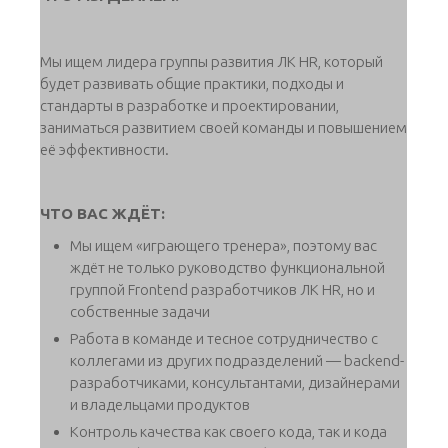
Мы ищем лидера группы развития ЛК HR, который
будет развивать общие практики, подходы и
стандарты в разработке и проектировании,
заниматься развитием своей команды и повышением
её эффективности.
ЧТО ВАС ЖДЁТ:
Мы ищем «играющего тренера», поэтому вас
ждёт не только руководство функциональной
группой Frontend разработчиков ЛК HR, но и
собственные задачи
Работа в команде и тесное сотрудничество с
коллегами из других подразделений — backend-
разработчиками, консультантами, дизайнерами
и владельцами продуктов
Контроль качества как своего кода, так и кода