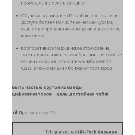
промышленную эксплуатацию
Обучение и развитие в IT-сообществе, включая
доступ к более чем 400 техническим курсам,
участие в мероприятиях компании и внутренние
комьюнити
Корпоративное медицинское страхование,
льготы для близких, разнообразные спортивные
секции и скидки в сети фитнес-клубов World
Class, а также скидки и бонусы от партнеров
Быть частью крутой команды
цифровизаторов – цель достойная тебя!
Просмотрено:
25
Telegram-канал
HR-Tech.Карьера