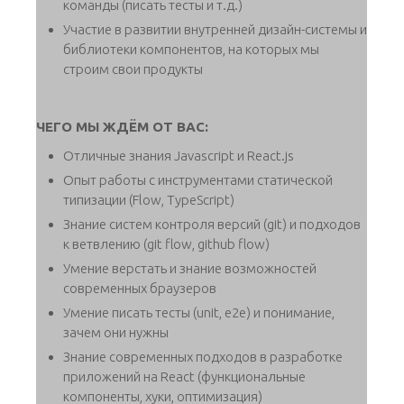
команды (писать тесты и т.д.)
Участие в развитии внутренней дизайн-системы и
библиотеки компонентов, на которых мы
строим свои продукты
ЧЕГО МЫ ЖДЁМ ОТ ВАС:
Отличные знания Javascript и React.js
Опыт работы с инструментами статической
типизации (Flow, TypeScript)
Знание систем контроля версий (git) и подходов
к ветвлению (git flow, github flow)
Умение верстать и знание возможностей
современных браузеров
Умение писать тесты (unit, e2e) и понимание,
зачем они нужны
Знание современных подходов в разработке
приложений на React (функциональные
компоненты, хуки, оптимизация)