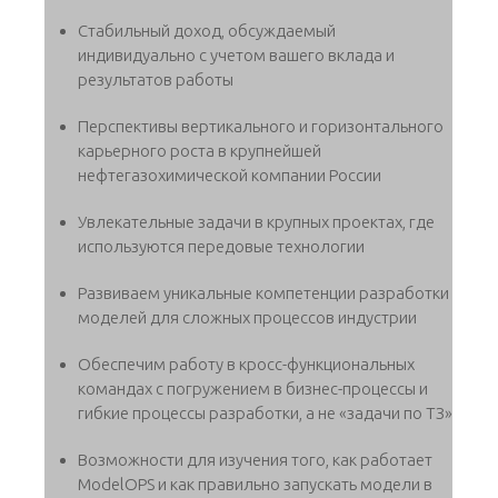
Стабильный доход, обсуждаемый
индивидуально с учетом вашего вклада и
результатов работы
Перспективы вертикального и горизонтального
карьерного роста в крупнейшей
нефтегазохимической компании России
Увлекательные задачи в крупных проектах, где
используются передовые технологии
Развиваем уникальные компетенции разработки
моделей для сложных процессов индустрии
Обеспечим работу в кросс-функциональных
командах с погружением в бизнес-процессы и
гибкие процессы разработки, а не «задачи по ТЗ»
Возможности для изучения того, как работает
ModelOPS и как правильно запускать модели в