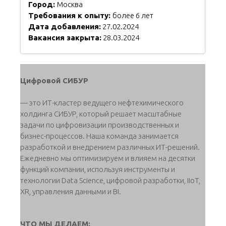
Город:
Москва
Требования к опыту:
более 6 лет
Дата добавления:
27.02.2024
Вакансия закрыта:
28.03.2024
Цифровой СИБУР
— это ИТ-кластер ведущего нефтехимического
холдинга СИБУР, который решает масштабные
задачи по цифровизации производственных и
бизнес-процессов. Наша команда занимается
разработкой и внедрением различных ИТ-решений.
Ежедневно мы оптимизируем и влияем на десятки
функций компании, используя инструменты и
технологии Data Science, цифровой разработки, IIoT,
XR, управления данными и BI.
ЧТО МЫ ДЕЛАЕМ: