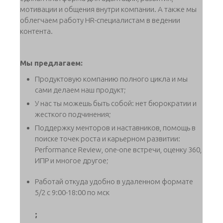
мотивации и общения внутри компании. А также мы
облегчаем работу HR-специалистам в ведении
контента.
Мы предлагаем:
Продуктовую компанию полного цикла и мы
сами делаем наш продукт;
У нас ты можешь быть собой: нет бюрократии и
жесткого подчинения;
Поддержку менторов и наставников, помощь в
поиске точек роста и карьерном развитии:
Performance Review, one-one встречи, оценку 360,
ИПР и многое другое;
Работай откуда удобно в удаленном формате
5/2 с 9:00-18:00 по мск
;