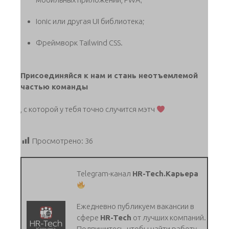
Ionic или другая UI библиотека;
Фреймворк Tailwind CSS.
Присоединяйся к нам и стань неотъемлемой
частью команды
, с которой у тебя точно случится мэтч
Просмотрено:
36
Telegram-канал
HR-Tech.Карьера
Ежедневно публикуем вакансии в
сфере
HR-Tech
от лучших компаний.
Подпишитесь, чтобы найти работу