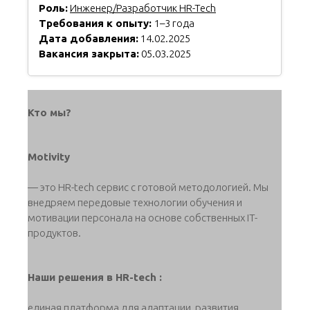
Роль:
Инженер/Разработчик HR-Tech
Требования к опыту:
1–3 года
Дата добавления:
14.02.2025
Вакансия закрыта:
05.03.2025
Кто мы?
Motivity
— это HR-tech сервис с готовой методологией. Мы
внедряем передовые технологии обучения и
мотивации персонала на основе собственных IT-
продуктов.
Наши решения в HR-tech :
единая платформа для адаптации, развития,