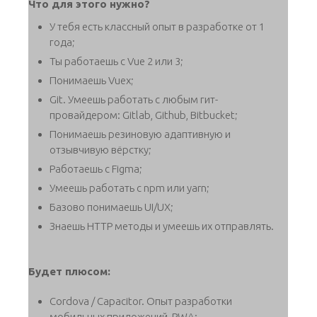
Что для этого нужно?
У тебя есть классный опыт в разработке от 1
года;
Ты работаешь с Vue 2 или 3;
Понимаешь Vuex;
Git. Умеешь работать с любым гит-
провайдером: Gitlab, Github, Bitbucket;
Понимаешь резиновую адаптивную и
отзывчивую вёрстку;
Работаешь с Figma;
Умеешь работать с npm или yarn;
Базово понимаешь UI/UX;
Знаешь HTTP методы и умеешь их отправлять.
Будет плюсом:
Cordova / Capaсitor. Опыт разработки
мобильных приложений, PWA;