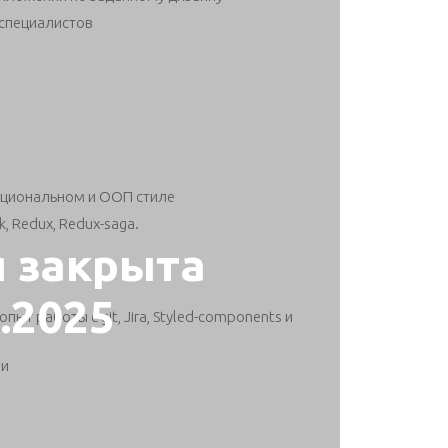
 специалистов
кциональном и ООП стиле
 Redux, Redux-saga.
я закрыта
7.2025
ыт работы с git, Jira, Styled-components и
ми