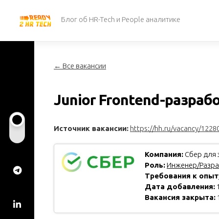
Перейти
к
Блог об HR-Tech и People аналитике
содержанию
← Все вакансии
Junior Frontend-разраб
Источник вакансии:
https://hh.ru/vacancy/1228
Компания:
Сбер для 
Роль:
Инженер/Разра
Требования к опыт
Дата добавления:
1
Вакансия закрыта: