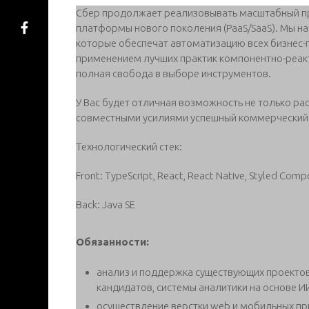
Cбер продолжает реализовывать масштабный пр
платформы нового поколения (PaaS/SaaS). Мы н
которые обеспечат автоматизацию всех бизнес-п
применением лучших практик компонентно-реактив
полная свобода в выборе инструментов.
У Вас будет отличная возможность не только рас
совместными усилиями успешный коммерческий 
Технологический стек:
Front: TypeScript, React, React Native, Styled Com
Back: Java SE
Обязанности:
анализ и поддержка существующих проекто
кандидатов, системы аналитики на основе ИИ
осуществление верстки web и мобильных пр