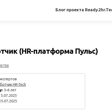
Блог проекта Ready.2hr.Te
Все
записи
Переводы
статей
отчик (HR-платформа Пульс)
Авторские
материалы
09788
Книги
экспертов
ботчик HR-Tech
у:
3–6 лет
5.07.2025
15.07.2025