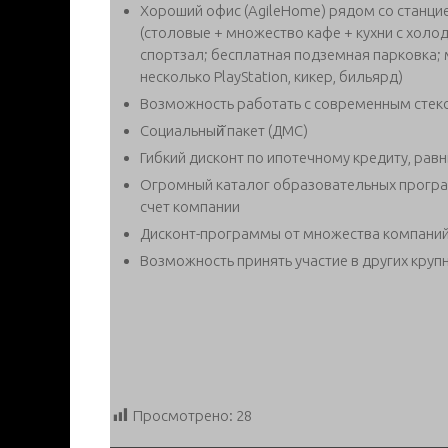
Хороший офис (AgileHome) рядом со станци
(столовые + множество кафе + кухни с хол
спортзал; бесплатная подземная парковка; 
несколько PlayStation, кикер, бильярд)
Возможность работать с современным стек
Социальный̆ пакет (ДМС)
Гибкий дисконт по ипотечному кредиту, равн
Огромный каталог образовательных програ
счет компании
Дисконт-программы от множества компани
Возможность принять участие в других крупн
Просмотрено:
28