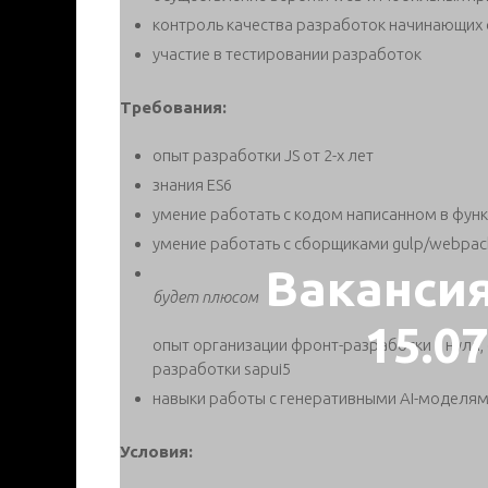
контроль качества разработок начинающих
участие в тестировании разработок
Требования:
опыт разработки JS от 2-х лет
знания ES6
умение работать с кодом написанном в фун
умение работать с сборщиками gulp/webpack,
Ваканси
будет плюсом
15.0
опыт организации фронт-разработки с нуля, оп
разработки sapui5
навыки работы с генеративными AI-моделя
Условия: