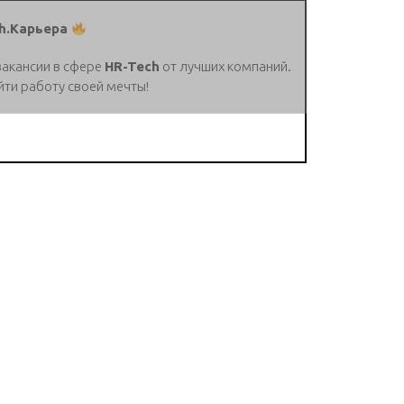
h.Карьера
вакансии в сфере
HR-Tech
от лучших компаний.
йти работу своей мечты!