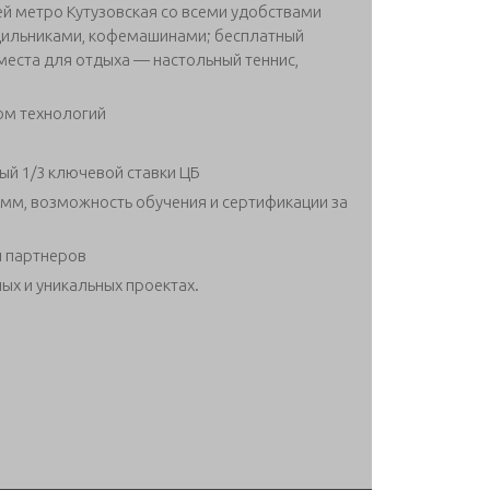
ей метро Кутузовская со всеми удобствами
одильниками, кофемашинами; бесплатный
места для отдыха — настольный теннис,
ом технологий
ый 1/3 ключевой ставки ЦБ
мм, возможность обучения и сертификации за
й партнеров
ых и уникальных проектах.