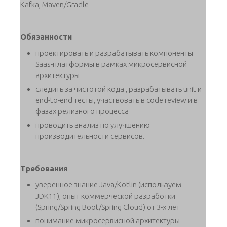
Kafka, Maven/Gradle
Обязанности
проектировать и разрабатывать компоненты
Saas-платформы в рамках микросервисной
архитектуры
следить за чистотой кода , разрабатывать unit и
end-to-end тесты, участвовать в code review и в
фазах релизного процесса
проводить анализ по улучшению
производительности сервисов.
Требования
уверенное знание Java/Kotlin (используем
JDK11), опыт коммерческой разработки
(Spring/Spring Boot/Spring Cloud) от 3-х лет
понимание микросервисной архитектуры