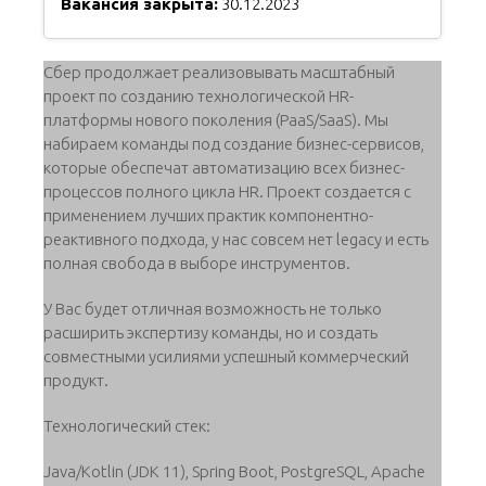
Вакансия закрыта:
30.12.2023
Cбер продолжает реализовывать масштабный
проект по созданию технологической HR-
платформы нового поколения (PaaS/SaaS). Мы
набираем команды под создание бизнес-сервисов,
которые обеспечат автоматизацию всех бизнес-
процессов полного цикла HR. Проект создается с
применением лучших практик компонентно-
реактивного подхода, у нас совсем нет legacy и есть
полная свобода в выборе инструментов.
У Вас будет отличная возможность не только
расширить экспертизу команды, но и создать
совместными усилиями успешный коммерческий
продукт.
Технологический стек:
Java/Kotlin (JDK 11), Spring Boot, PostgreSQL, Apache