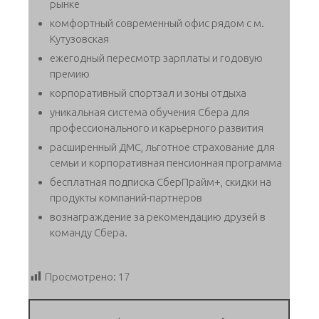
рынке
комфортный современный офис рядом с м.
Кутузовская
ежегодный пересмотр зарплаты и годовую
премию
корпоративный спортзал и зоны отдыха
уникальная система обучения Сбера для
профессионального и карьерного развития
расширенный ДМС, льготное страхование для
семьи и корпоративная пенсионная программа
бесплатная подписка СберПрайм+, скидки на
продукты компаний-партнеров
вознаграждение за рекомендацию друзей в
команду Сбера.
Просмотрено:
17