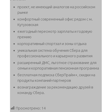
проект, не имеющий аналогов на российском
рынке
комфортный современный офис рядом с м.
Кутузовская
ежегодный пересмотр зарплаты и годовую
премию
корпоративный спортзал и зоны отдыха
уникальная система обучения Сбера для
профессионального и карьерного развития
расширенный ДМС, льготное страхование для
семьи и корпоративная пенсионная программа
бесплатная подписка СберПрайм+, скидки на
продукты компаний-партнеров
вознаграждение за рекомендацию друзей в
команду Сбера.
Просмотрено:
14