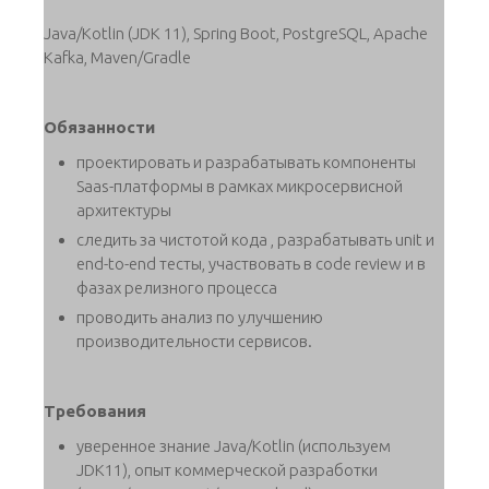
Java/Kotlin (JDK 11), Spring Boot, PostgreSQL, Apache
Kafka, Maven/Gradle
Обязанности
проектировать и разрабатывать компоненты
Saas-платформы в рамках микросервисной
архитектуры
следить за чистотой кода , разрабатывать unit и
end-to-end тесты, участвовать в code review и в
фазах релизного процесса
проводить анализ по улучшению
производительности сервисов.
Требования
уверенное знание Java/Kotlin (используем
JDK11), опыт коммерческой разработки