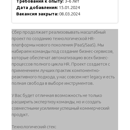
Требования к опыту:
3–6 лет
Дата добавления:
15.01.2024
Вакансия закрыта:
08.03.2024
Cбер продолжает реализовывать масштабный
проект по созданию технологической HR-
платформы нового поколения (PaaS/SaaS). Мы
набираем команды под создание бизнес-сервисов,
которые обеспечат автоматизацию всех бизнес-
процессов полного цикла HR. Проект создается с
применением лучших практик компонентно-
реактивного подхода, у нас совсем нет legacy и есть
полная свобода в выборе инструментов.
У Вас будет отличная возможность не только
расширить экспертизу команды, но и создать
совместными усилиями успешный коммерческий
продукт.
Технологический стек: